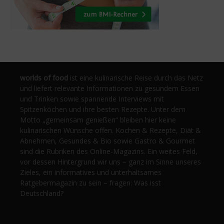
worlds of food
ist eine kulinarische Reise durch das Netz
und liefert relevante Informationen zu gesundem Essen
und Trinken sowie spannende Interviews mit
Spitzenköchen und ihre besten Rezepte. Unter dem
Motto „gemeinsam genießen“ bleiben hier keine
kulinarischen Wünsche offen. Kochen & Rezepte, Diät &
Abnehmen, Gesundes & Bio sowie Gastro & Gourmet
sind die Rubriken des Online-Magazins. Ein weites Feld,
vor dessen Hintergrund wir uns – ganz im Sinne unseres
Zieles, ein informatives und unterhaltsames
Ratgebermagazin zu sein – fragen: Was isst
Deutschland?