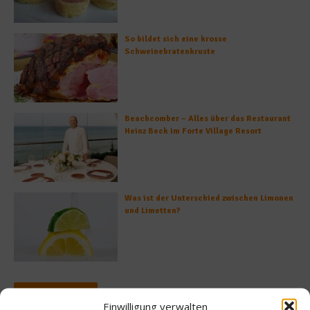
So bildet sich eine krosse
Schweinebratenkruste
Beachcomber – Alles über das Restaurant
Heinz Beck im Forte Village Resort
Was ist der Unterschied zwischen Limonen
und Limetten?
Empfohlen
Einwilligung verwalten