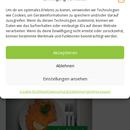
Um dir ein optimales Erlebnis zu bieten, verwenden wir Technologien
wie Cookies, um Geräteinformationen zu speichern und/oder darauf
zuzugreifen. Wenn du diesen Technologien zustimmst, können wir
News
Daten wie das Surfverhalten oder eindeutige IDs auf dieser Website
verarbeiten. Wenn du deine Einwillligung nicht erteilst oder zurückziehst,
 Food Messe in
Lebensmi
können bestimmte Merkmale und Funktionen beeinträchtigt werden.
gart – April 2013
Has
Akzeptieren
12. Dezember 2012
7. F
Ablehnen
Einstellungen ansehen
Was isst Deutschland
Cookie-Richtlinie
Datenschutzbestimmungen
Impressum