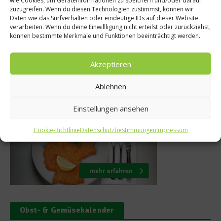
wie Cookies, um Geräteinformationen zu speichern und/oder darauf
Rezept: Karotte
zuzugreifen. Wenn du diesen Technologien zustimmst, können wir
hne und
Daten wie das Surfverhalten oder eindeutige IDs auf dieser Website
Suppe
erries
verarbeiten. Wenn du deine Einwillligung nicht erteilst oder zurückziehst,
können bestimmte Merkmale und Funktionen beeinträchtigt werden.
9. Oktober 20
mber 2013
Akzeptieren
Ablehnen
Was isst Deutschland
Einstellungen ansehen
Cookie-Richtlinie
Datenschutzbestimmungen
Impressum
Obst- & Gemüsekalender