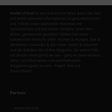
worlds of food
ist eine kulinarische Reise durch das Netz
und liefert relevante Informationen zu gesundem Essen
und Trinken sowie spannende Interviews mit
Spitzenköchen und ihre besten Rezepte. Unter dem
Motto „gemeinsam genießen“ bleiben hier keine
kulinarischen Wünsche offen. Kochen & Rezepte, Diät &
Abnehmen, Gesundes & Bio sowie Gastro & Gourmet
sind die Rubriken des Online-Magazins. Ein weites Feld,
vor dessen Hintergrund wir uns – ganz im Sinne unseres
Zieles, ein informatives und unterhaltsames
Ratgebermagazin zu sein – fragen: Was isst
Deutschland?
Partner
planetoftech.de