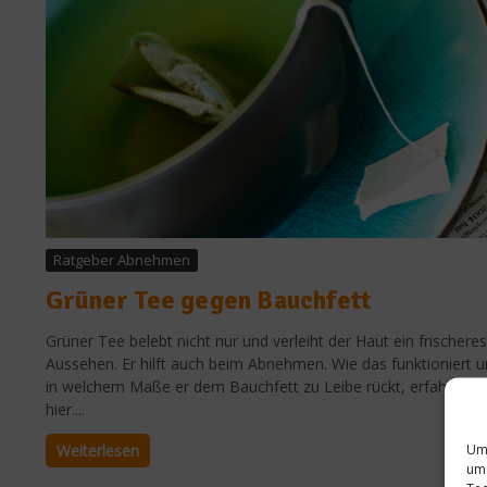
Ratgeber Abnehmen
Grüner Tee gegen Bauchfett
Grüner Tee belebt nicht nur und verleiht der Haut ein frischeres
Aussehen. Er hilft auch beim Abnehmen. Wie das funktioniert 
in welchem Maße er dem Bauchfett zu Leibe rückt, erfahrt Ihr
hier....
Um 
Weiterlesen
um 