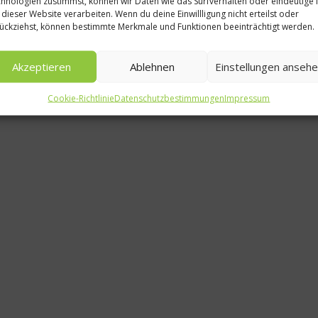
hnologien zustimmst, können wir Daten wie das Surfverhalten oder eindeutige 
 dieser Website verarbeiten. Wenn du deine Einwillligung nicht erteilst oder
All Inclusive
ückziehst, können bestimmte Merkmale und Funktionen beeinträchtigt werden.
Authentische Kü
Akzeptieren
Ablehnen
Einstellungen anseh
Mexiko erleb
Cookie-Richtlinie
Datenschutzbestimmungen
Impressum
13. September 2024