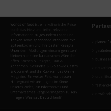
worlds of food
ist eine kulinarische Reise
Partne
durch das Netz und liefert relevante
Informationen zu gesundem Essen und
Trinken sowie spannende Interviews mit
planetoft
Spitzenköchen und ihre besten Rezepte.
Unter dem Motto „gemeinsam genießen“
gesünder
bleiben hier keine kulinarischen Wünsche
business
offen. Kochen & Rezepte, Diät &
Abnehmen, Gesundes & Bio sowie Gastro
netzathle
& Gourmet sind die Rubriken des Online-
Magazins. Ein weites Feld, vor dessen
urbanlife.
Hintergrund wir uns – ganz im Sinne
fast-and-
unseres Zieles, ein informatives und
unterhaltsames Ratgebermagazin zu sein
newfoodc
– fragen: Was isst Deutschland?