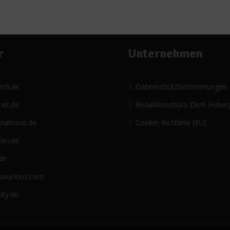
r
Unternehmen
ech.de
Datenschutzbestimmungen
net.de
Redaktionsbüro Derk Hober
andmore.de
Cookie-Richtlinie (EU)
ten.de
de
luxurious.com
ity.de