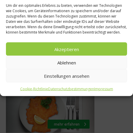
Um dir ein optimales Erlebnis zu bieten, verwenden wir Technologien
stro & Gourmet
wie Cookies, um Geräteinformationen zu speichern und/oder darauf
Ratgebe
zuzugreifen. Wenn du diesen Technologien zustimmst, können wir
alt nur zu retten,
Daten wie das Surfverhalten oder eindeutige IDs auf dieser Website
Wer hungrig
verarbeiten. Wenn du deine Einwillligung nicht erteilst oder zurückziehst,
ihren Wert in der
können bestimmte Merkmale und Funktionen beeinträchtigt werden.
sich
he erkennen
1. Jan
Akzeptieren
. September 2017
Ablehnen
Einstellungen ansehen
Was isst Deutschland
Cookie-Richtlinie
Datenschutzbestimmungen
Impressum