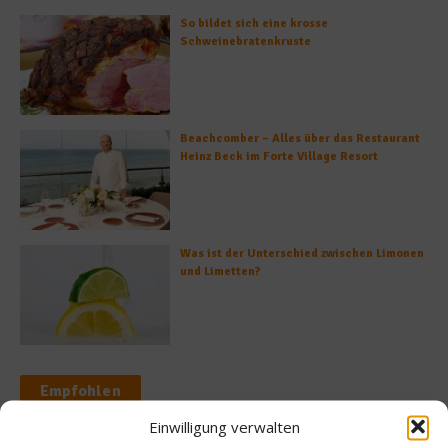
So bildet sich eine krosse
Schweinebratenkruste
Beachcomber – Alles über das Restaurant
Heinz Beck im Forte Village Resort
Was ist der Unterschied zwischen Limonen
und Limetten?
Empfohlen
Einwilligung verwalten