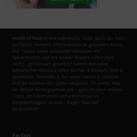
worlds of food
ist eine kulinarische Reise durch das Netz
und liefert relevante Informationen zu gesundem Essen
und Trinken sowie spannende Interviews mit
Spitzenköchen und ihre besten Rezepte. Unter dem
Motto „gemeinsam genießen“ bleiben hier keine
kulinarischen Wünsche offen. Kochen & Rezepte, Diät &
Abnehmen, Gesundes & Bio sowie Gastro & Gourmet
sind die Rubriken des Online-Magazins. Ein weites Feld,
vor dessen Hintergrund wir uns – ganz im Sinne unseres
Zieles, ein informatives und unterhaltsames
Ratgebermagazin zu sein – fragen: Was isst
Deutschland?
Partner