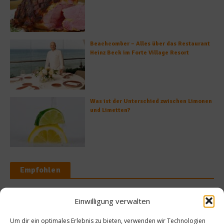
Beachcomber – Alles über das Restaurant
Heinz Beck im Forte Village Resort
Was ist der Unterschied zwischen Limonen
und Limetten?
Empfohlen
Einwilligung verwalten
erschwendung
Was isst Deutsch
Um dir ein optimales Erlebnis zu bieten, verwenden wir Technologien