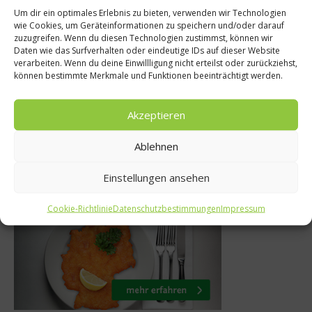
Um dir ein optimales Erlebnis zu bieten, verwenden wir Technologien
wie Cookies, um Geräteinformationen zu speichern und/oder darauf
Was isst Deutschland?
zuzugreifen. Wenn du diesen Technologien zustimmst, können wir
Daten wie das Surfverhalten oder eindeutige IDs auf dieser Website
ting – Essen aus dem
verarbeiten. Wenn du deine Einwillligung nicht erteilst oder zurückziehst,
Monta
können bestimmte Merkmale und Funktionen beeinträchtigt werden.
Drucker
1
4. September 2013
Akzeptieren
Ablehnen
Einstellungen ansehen
Was isst Deutschland
Cookie-Richtlinie
Datenschutzbestimmungen
Impressum