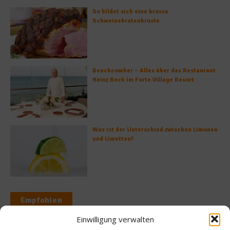
So bildet sich eine krosse
Schweinebratenkruste
Beachcomber – Alles über das Restaurant
Heinz Beck im Forte Village Resort
Was ist der Unterschied zwischen Limonen
und Limetten?
Empfohlen
Einwilligung verwalten