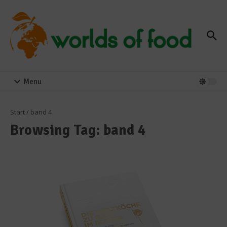
Zum Inhalt springen
Menu
Start
/
band 4
Browsing Tag: band 4