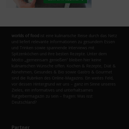
worlds of food
ist eine kulinarische Reise durch das Netz
und liefert relevante Informationen zu gesundem Essen
und Trinken sowie spannende Interviews mit
Spitzenköchen und ihre besten Rezepte. Unter dem
Motto „gemeinsam genießen“ bleiben hier keine
kulinarischen Wünsche offen. Kochen & Rezepte, Diät &
Abnehmen, Gesundes & Bio sowie Gastro & Gourmet
sind die Rubriken des Online-Magazins. Ein weites Feld,
vor dessen Hintergrund wir uns – ganz im Sinne unseres
Zieles, ein informatives und unterhaltsames
Ratgebermagazin zu sein – fragen: Was isst
Deutschland?
Partner