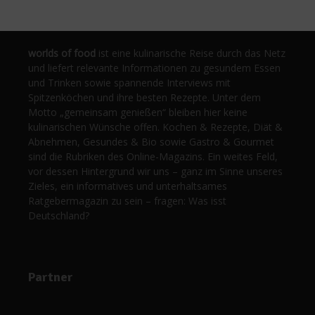
worlds of food
ist eine kulinarische Reise durch das Netz
und liefert relevante Informationen zu gesundem Essen
und Trinken sowie spannende Interviews mit
Spitzenköchen und ihre besten Rezepte. Unter dem
Motto „gemeinsam genießen“ bleiben hier keine
kulinarischen Wünsche offen. Kochen & Rezepte, Diät &
Abnehmen, Gesundes & Bio sowie Gastro & Gourmet
sind die Rubriken des Online-Magazins. Ein weites Feld,
vor dessen Hintergrund wir uns – ganz im Sinne unseres
Zieles, ein informatives und unterhaltsames
Ratgebermagazin zu sein – fragen: Was isst
Deutschland?
Partner