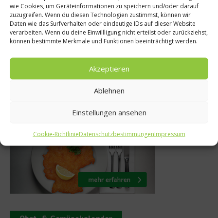
Rezept: Ta
wie Cookies, um Geräteinformationen zu speichern und/oder darauf
rilltipps von
zuzugreifen. Wenn du diesen Technologien zustimmst, können wir
Schokoladenmo
Daten wie das Surfverhalten oder eindeutige IDs auf dieser Website
tromberg
verarbeiten. Wenn du deine Einwillligung nicht erteilst oder zurückziehst,
Whiskey 
können bestimmte Merkmale und Funktionen beeinträchtigt werden.
li 2017
24. Februar 2
Akzeptieren
Ablehnen
Was isst Deutschland
Einstellungen ansehen
Cookie-Richtlinie
Datenschutzbestimmungen
Impressum