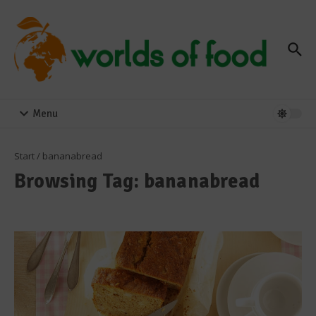
Zum Inhalt springen
Menu
Start
/
bananabread
Browsing Tag: bananabread