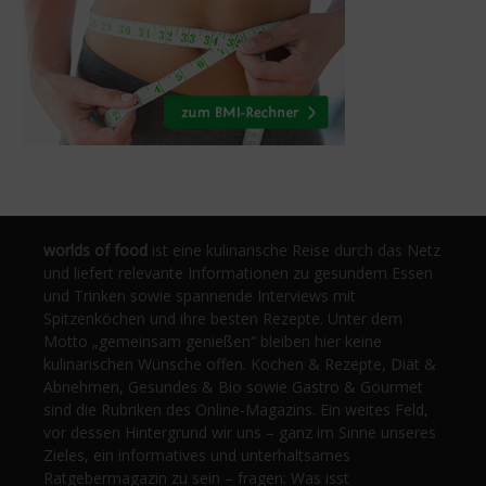
worlds of food
ist eine kulinarische Reise durch das Netz
und liefert relevante Informationen zu gesundem Essen
und Trinken sowie spannende Interviews mit
Spitzenköchen und ihre besten Rezepte. Unter dem
Motto „gemeinsam genießen“ bleiben hier keine
kulinarischen Wünsche offen. Kochen & Rezepte, Diät &
Abnehmen, Gesundes & Bio sowie Gastro & Gourmet
sind die Rubriken des Online-Magazins. Ein weites Feld,
vor dessen Hintergrund wir uns – ganz im Sinne unseres
Zieles, ein informatives und unterhaltsames
Ratgebermagazin zu sein – fragen: Was isst