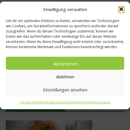
Einwilligung verwalten
Empfohlen
Um dir ein optimales Erlebnis zu bieten, verwenden wir Technologien
wie Cookies, um Geräteinformationen zu speichern und/oder darauf
zuzugreifen. Wenn du diesen Technologien zustimmst, können wir
Daten wie das Surfverhalten oder eindeutige IDs auf dieser Website
Gastro & Gourmet
verarbeiten. Wenn du deine Einwillligung nicht erteilst oder zurückziehst,
können bestimmte Merkmale und Funktionen beeinträchtigt werden.
– Thomas
Restaurant CETO 
rview
Zwischen Himmel und
Akzeptieren
16. Mai 2023
Ablehnen
Einstellungen ansehen
Cookie-Richtlinie
Datenschutzbestimmungen
Impressum
Was isst Deutschland