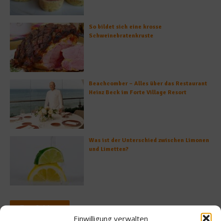
So bildet sich eine krosse
Schweinebratenkruste
Beachcomber – Alles über das Restaurant
Heinz Beck im Forte Village Resort
Was ist der Unterschied zwischen Limonen
und Limetten?
Empfohlen
Einwilligung verwalten