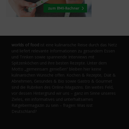
worlds of food
ist eine kulinarische Reise durch das Netz
und liefert relevante Informationen zu gesundem Essen
und Trinken sowie spannende Interviews mit
Spitzenköchen und ihre besten Rezepte. Unter dem
Motto „gemeinsam genießen“ bleiben hier keine
kulinarischen Wünsche offen. Kochen & Rezepte, Diät &
Abnehmen, Gesundes & Bio sowie Gastro & Gourmet
sind die Rubriken des Online-Magazins. Ein weites Feld,
vor dessen Hintergrund wir uns – ganz im Sinne unseres
Zieles, ein informatives und unterhaltsames
Ratgebermagazin zu sein – fragen: Was isst
Deutschland?