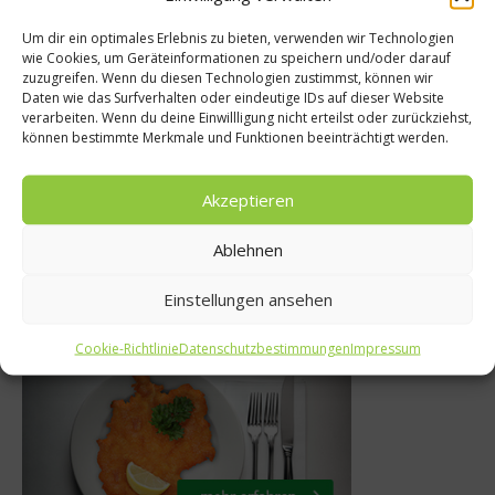
Um dir ein optimales Erlebnis zu bieten, verwenden wir Technologien
wie Cookies, um Geräteinformationen zu speichern und/oder darauf
Gastro 
zuzugreifen. Wenn du diesen Technologien zustimmst, können wir
Küchentipps
Daten wie das Surfverhalten oder eindeutige IDs auf dieser Website
Was ist der
verarbeiten. Wenn du deine Einwillligung nicht erteilst oder zurückziehst,
d sind Fondue und
können bestimmte Merkmale und Funktionen beeinträchtigt werden.
zwischen 
Raclette?
Ibérico
Akzeptieren
. Dezember 2012
28. J
Ablehnen
Einstellungen ansehen
Was isst Deutschland
Cookie-Richtlinie
Datenschutzbestimmungen
Impressum