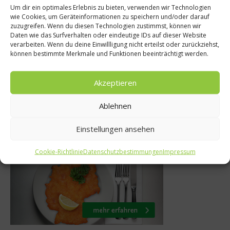
Um dir ein optimales Erlebnis zu bieten, verwenden wir Technologien
wie Cookies, um Geräteinformationen zu speichern und/oder darauf
s
News
zuzugreifen. Wenn du diesen Technologien zustimmst, können wir
Daten wie das Surfverhalten oder eindeutige IDs auf dieser Website
elfalt im
Andreas Krolik is
verarbeiten. Wenn du deine Einwillligung nicht erteilst oder zurückziehst,
rset
Jahres
können bestimmte Merkmale und Funktionen beeinträchtigt werden.
 2021
15. November 20
Akzeptieren
Ablehnen
Was isst Deutschland
Einstellungen ansehen
Cookie-Richtlinie
Datenschutzbestimmungen
Impressum