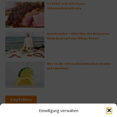
So bildet sich eine krosse
Schweinebratenkruste
Beachcomber – Alles über das Restaurant
Heinz Beck im Forte Village Resort
Was ist der Unterschied zwischen Limonen
und Limetten?
Empfohlen
Einwilligung verwalten