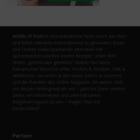
worlds of food
ist eine kulinarische Reise durch das Netz
und liefert relevante Informationen zu gesundem Essen
und Trinken sowie spannende Interviews mit
Spitzenköchen und ihre besten Rezepte. Unter dem
Motto „gemeinsam genießen“ bleiben hier keine
kulinarischen Wünsche offen. Kochen & Rezepte, Diät &
Abnehmen, Gesundes & Bio sowie Gastro & Gourmet
sind die Rubriken des Online-Magazins. Ein weites Feld,
vor dessen Hintergrund wir uns – ganz im Sinne unseres
Zieles, ein informatives und unterhaltsames
Ratgebermagazin zu sein – fragen: Was isst
Deutschland?
Partner