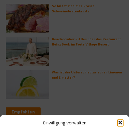
So bildet sich eine krosse
Schweinebratenkruste
Beachcomber – Alles über das Restaurant
Heinz Beck im Forte Village Resort
Was ist der Unterschied zwischen Limonen
und Limetten?
Empfohlen
Einwilligung verwalten