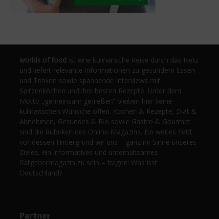
worlds of food
ist eine kulinarische Reise durch das Netz
und liefert relevante Informationen zu gesundem Essen
und Trinken sowie spannende Interviews mit
Spitzenköchen und ihre besten Rezepte. Unter dem
Motto „gemeinsam genießen“ bleiben hier keine
kulinarischen Wünsche offen. Kochen & Rezepte, Diät &
Abnehmen, Gesundes & Bio sowie Gastro & Gourmet
sind die Rubriken des Online-Magazins. Ein weites Feld,
vor dessen Hintergrund wir uns – ganz im Sinne unseres
Zieles, ein informatives und unterhaltsames
Ratgebermagazin zu sein – fragen: Was isst
Deutschland?
Partner