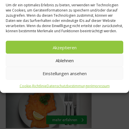
Um dir ein optimales Erlebnis zu bieten, verwenden wir Technologien
wie Cookies, um Geräteinformationen zu speichern und/oder darauf
News
zuzugreifen. Wenn du diesen Technologien zustimmst, können wir
ws
Daten wie das Surfverhalten oder eindeutige IDs auf dieser Website
2023 in Valen
verarbeiten. Wenn du deine Einwillligung nicht erteilst oder zurückziehst,
mer by Käfer
können bestimmte Merkmale und Funktionen beeinträchtigt werden.
World’s 50 Best 
uar 2020
8. November 2
Akzeptieren
Ablehnen
Einstellungen ansehen
Was isst Deutschland
Cookie-Richtlinie
Datenschutzbestimmungen
Impressum