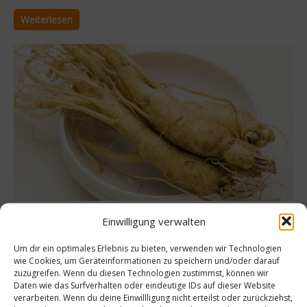
Weiterlesen
Gesundes & Bio
Einwilligung verwalten
Ginseng in der Küche
Um dir ein optimales Erlebnis zu bieten, verwenden wir Technologien
wie Cookies, um Geräteinformationen zu speichern und/oder darauf
Mit Ginseng zu kochen, ist in der asiatischen Küche alltäglich.
zuzugreifen. Wenn du diesen Technologien zustimmst, können wir
Dort kommt die Wurzel vielseitig zum Einsatz: zum Beispiel als
Daten wie das Surfverhalten oder eindeutige IDs auf dieser Website
Zutat für Suppen oder in Form von Tee. Bei uns erfahren Sie
verarbeiten. Wenn du deine Einwillligung nicht erteilst oder zurückziehst,
mehr über die exotische Wurzelknolle Ginseng....