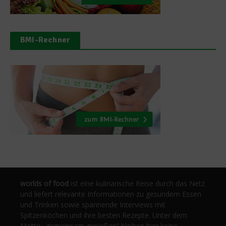
BMI-Rechner
worlds of food
ist eine kulinarische Reise durch das Netz
und liefert relevante Informationen zu gesundem Essen
und Trinken sowie spannende Interviews mit
Spitzenköchen und ihre besten Rezepte. Unter dem
Motto „gemeinsam genießen“ bleiben hier keine