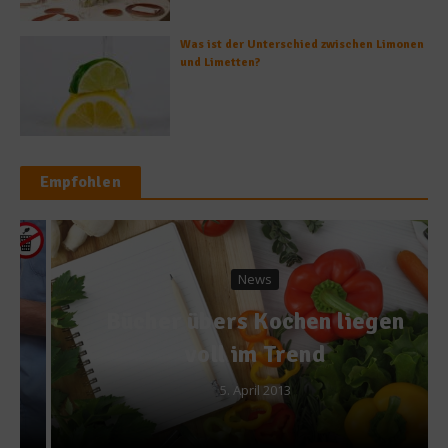
Was ist der Unterschied zwischen Limonen
und Limetten?
Empfohlen
News
Bücher übers Kochen liegen
voll im Trend
5. April 2013