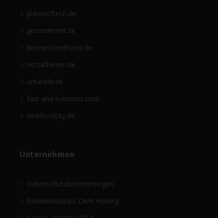
planetoftech.de
gesündernet.de
businessandmore.de
netzathleten.de
urbanlife.de
fast-and-luxurious.com
newfoodcity.de
Unternehmen
Datenschutzbestimmungen
Redaktionsbüro Derk Hoberg
Cookie-Richtlinie (EU)