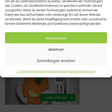
Um dir ein optimales Erlebnis zu bieten, verwenden wir Technologien
Gastro & Gour
ws
wie Cookies, um Geräteinformationen zu speichern und/oder darauf
zuzugreifen. Wenn du diesen Technologien zustimmst, können wir
Die Perle Südti
se für Große
Daten wie das Surfverhalten oder eindeutige IDs auf dieser Website
verarbeiten. Wenn du deine Einwillligung nicht erteilst oder zurückziehst,
Perla
usgezeichnet
können bestimmte Merkmale und Funktionen beeinträchtigt werden.
22. Januar 20
li 2017
Akzeptieren
Ablehnen
Was isst Deutschland
Einstellungen ansehen
Cookie-Richtlinie
Datenschutzbestimmungen
Impressum