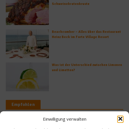
Schweinebratenkruste
Beachcomber – Alles über das Restaurant
Heinz Beck im Forte Village Resort
Was ist der Unterschied zwischen Limonen
und Limetten?
Empfohlen
Einwilligung verwalten