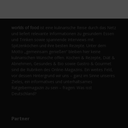
worlds of food
ist eine kulinarische Reise durch das Netz
und liefert relevante Informationen zu gesundem Essen
und Trinken sowie spannende Interviews mit
Spitzenköchen und ihre besten Rezepte. Unter dem
Motto „gemeinsam genießen“ bleiben hier keine
kulinarischen Wünsche offen. Kochen & Rezepte, Diät &
Abnehmen, Gesundes & Bio sowie Gastro & Gourmet
sind die Rubriken des Online-Magazins. Ein weites Feld,
vor dessen Hintergrund wir uns – ganz im Sinne unseres
Zieles, ein informatives und unterhaltsames
Ratgebermagazin zu sein – fragen: Was isst
Deutschland?
Partner