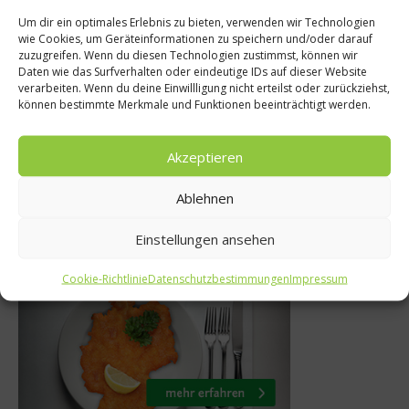
Um dir ein optimales Erlebnis zu bieten, verwenden wir Technologien
Gourmet
wie Cookies, um Geräteinformationen zu speichern und/oder darauf
Ratgeber Gesundh
zuzugreifen. Wenn du diesen Technologien zustimmst, können wir
e Vielfalt:
Daten wie das Surfverhalten oder eindeutige IDs auf dieser Website
Kohlenhydrate: 
verarbeiten. Wenn du deine Einwillligung nicht erteilst oder zurückziehst,
SZ Gourmet
können bestimmte Merkmale und Funktionen beeinträchtigt werden.
schlechte Kohle
rd
8. Juli 2011
Akzeptieren
 2018
Ablehnen
Einstellungen ansehen
Was isst Deutschland
Cookie-Richtlinie
Datenschutzbestimmungen
Impressum