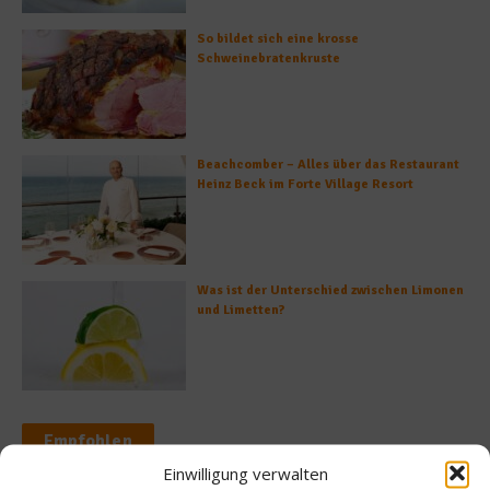
So bildet sich eine krosse
Schweinebratenkruste
Beachcomber – Alles über das Restaurant
Heinz Beck im Forte Village Resort
Was ist der Unterschied zwischen Limonen
und Limetten?
Empfohlen
Einwilligung verwalten