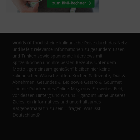
worlds of food
ist eine kulinarische Reise durch das Netz
und liefert relevante Informationen zu gesundem Essen
und Trinken sowie spannende Interviews mit
Spitzenköchen und ihre besten Rezepte. Unter dem
Motto „gemeinsam genießen“ bleiben hier keine
kulinarischen Wünsche offen. Kochen & Rezepte, Diät &
Abnehmen, Gesundes & Bio sowie Gastro & Gourmet
sind die Rubriken des Online-Magazins. Ein weites Feld,
vor dessen Hintergrund wir uns – ganz im Sinne unseres
Zieles, ein informatives und unterhaltsames
Ratgebermagazin zu sein – fragen: Was isst
Deutschland?