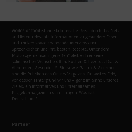
worlds of food
ist eine kulinarische Reise durch das Netz
und liefert relevante Informationen zu gesundem Essen
und Trinken sowie spannende Interviews mit
Spitzenköchen und ihre besten Rezepte. Unter dem
Motto „gemeinsam genießen“ bleiben hier keine
kulinarischen Wünsche offen. Kochen & Rezepte, Diät &
Abnehmen, Gesundes & Bio sowie Gastro & Gourmet
sind die Rubriken des Online-Magazins. Ein weites Feld,
vor dessen Hintergrund wir uns – ganz im Sinne unseres
Zieles, ein informatives und unterhaltsames
Ratgebermagazin zu sein – fragen: Was isst
Deutschland?
Partner