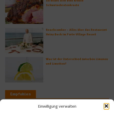
So bildet sich eine krosse
Schweinebratenkruste
Beachcomber – Alles über das Restaurant
Heinz Beck im Forte Village Resort
Was ist der Unterschied zwischen Limonen
und Limetten?
Empfohlen
Einwilligung verwalten