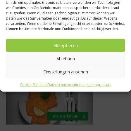
Um dir ein optimales Erlebnis zu bieten, verwenden wir Technologien
Rezepte
che
wie Cookies, um Geräteinformationen zu speichern und/oder darauf
zuzugreifen. Wenn du diesen Technologien zustimmst, können wir
Rezept: Endiviens
: Federico
Daten wie das Surfverhalten oder eindeutige IDs auf dieser Website
verarbeiten. Wenn du deine Einwillligung nicht erteilst oder zurückziehst,
Büsumer Krab
nterview
können bestimmte Merkmale und Funktionen beeinträchtigt werden.
14. Januar 2013
2023
Akzeptieren
Ablehnen
Was isst Deutschland
Einstellungen ansehen
Cookie-Richtlinie
Datenschutzbestimmungen
Impressum