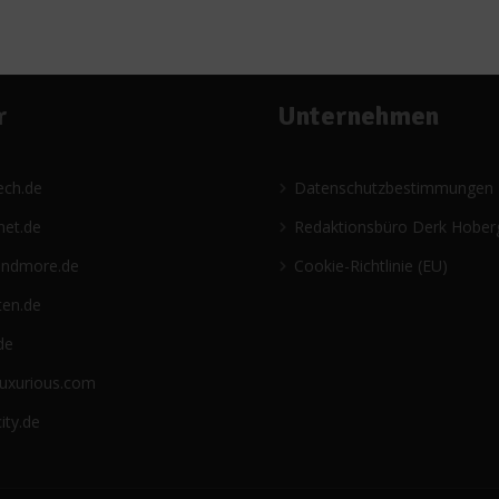
r
Unternehmen
ech.de
Datenschutzbestimmungen
net.de
Redaktionsbüro Derk Hober
andmore.de
Cookie-Richtlinie (EU)
ten.de
de
luxurious.com
ity.de