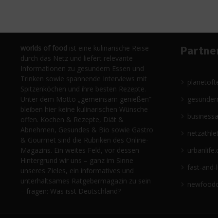
worlds of food
ist eine kulinarische Reise
Partne
durch das Netz und liefert relevante
Informationen zu gesundem Essen und
Trinken sowie spannende Interviews mit
planetoft
Spitzenköchen und ihre besten Rezepte.
Unter dem Motto „gemeinsam genießen“
gesünder
bleiben hier keine kulinarischen Wünsche
business
offen. Kochen & Rezepte, Diät &
Abnehmen, Gesundes & Bio sowie Gastro
netzathle
& Gourmet sind die Rubriken des Online-
Magazins. Ein weites Feld, vor dessen
urbanlife.
Hintergrund wir uns – ganz im Sinne
fast-and-
unseres Zieles, ein informatives und
unterhaltsames Ratgebermagazin zu sein
newfoodc
– fragen: Was isst Deutschland?