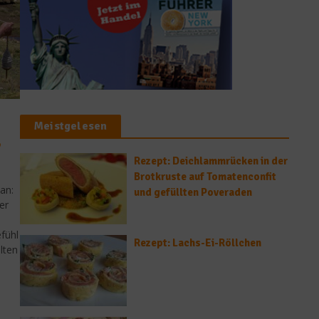
Meistgelesen
,
Rezept: Deichlammrücken in der
Brotkruste auf Tomatenconfit
an:
und gefüllten Poveraden
er
fühl
Rezept: Lachs-Ei-Röllchen
lten