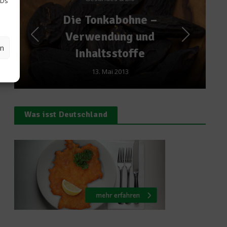
IDs
So unterscheidet man
–
gesunden Fruchtsaft
d
von reinem
en
Zuckerwasser
31. Juli 2011
Was isst Deutschland