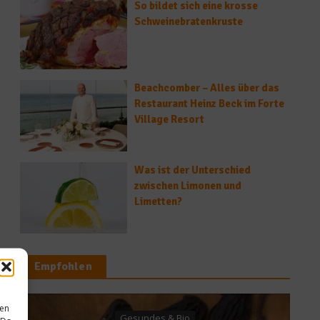
So bildet sich eine krosse
Schweinebratenkruste
Beachcomber – Alles über das
Restaurant Heinz Beck im Forte
Village Resort
Was ist der Unterschied
zwischen Limonen und
Limetten?
Empfohlen
Ratgeber Gesundheit
sen