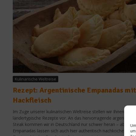
Kulinarische Weltreise
Rezept: Argentinische Empanadas mi
Hackfleisch
Im Zuge unserer kulinarischen Weltreise stellen wir Ihnen
ländertypische Rezepte vor. An das hervorragende argentinisc
Steak kommen wir in Deutschland nur schwer heran – aber die
Um 
Empanadas lassen sich auch hier authentisch nachkochen.
um 