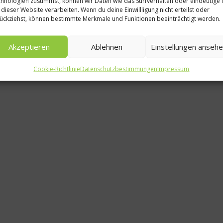
hnologien zustimmst, können wir Daten wie das Surfverhalten oder eindeutige 
det
 dieser Website verarbeiten. Wenn du deine Einwillligung nicht erteilst oder
Die Tonkabohne 
ückziehst, können bestimmte Merkmale und Funktionen beeinträchtigt werden.
Verwendung un
Akzeptieren
Ablehnen
Einstellungen anseh
Inhaltsstoffe
Cookie-Richtlinie
Datenschutzbestimmungen
Impressum
13. Mai 2013