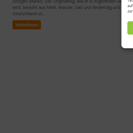
Tec
Einziges Manko: Der Originalteig, wie er in Argentinien verwen
auf
wird, besteht aus Mehl, Wasser, Salz und Rindertalg und ist in
zur
Deutschland so...
Weiterlesen