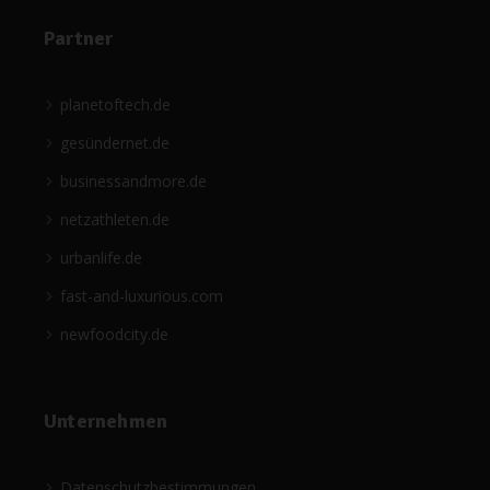
Partner
planetoftech.de
gesündernet.de
businessandmore.de
netzathleten.de
urbanlife.de
fast-and-luxurious.com
newfoodcity.de
Unternehmen
Datenschutzbestimmungen