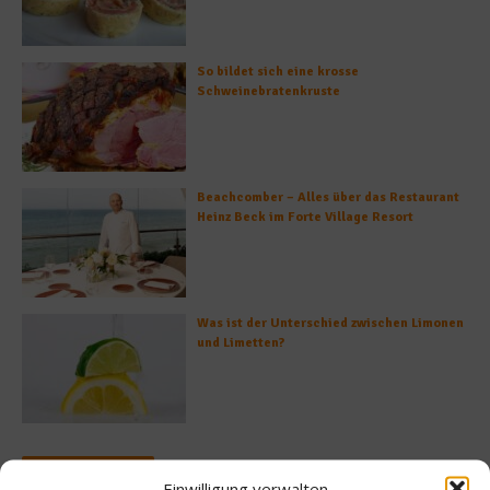
So bildet sich eine krosse
Schweinebratenkruste
Beachcomber – Alles über das Restaurant
Heinz Beck im Forte Village Resort
Was ist der Unterschied zwischen Limonen
und Limetten?
Empfohlen
Einwilligung verwalten