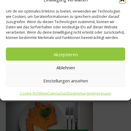
Um dir ein optimales Erlebnis zu bieten, verwenden wir Technologien
wie Cookies, um Geräteinformationen zu speichern und/oder darauf
zuzugreifen. Wenn du diesen Technologien zustimmst, können wir
chland?
Weg mit dem Wintersp
Daten wie das Surfverhalten oder eindeutige IDs auf dieser Website
verarbeiten. Wenn du deine Einwillligung nicht erteilst oder zurückziehst,
r auch mehr
Weg mit de
können bestimmte Merkmale und Funktionen beeinträchtigt werden.
t
Weihnachtssp
Akzeptieren
12
20. Oktober 2010
Ablehnen
Einstellungen ansehen
Was isst Deutschland
Cookie-Richtlinie
Datenschutzbestimmungen
Impressum