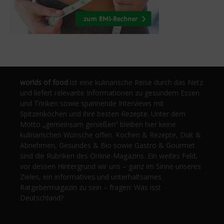
worlds of food
ist eine kulinarische Reise durch das Netz
und liefert relevante Informationen zu gesundem Essen
und Trinken sowie spannende Interviews mit
Spitzenköchen und ihre besten Rezepte. Unter dem
Motto „gemeinsam genießen“ bleiben hier keine
kulinarischen Wünsche offen. Kochen & Rezepte, Diät &
Abnehmen, Gesundes & Bio sowie Gastro & Gourmet
sind die Rubriken des Online-Magazins. Ein weites Feld,
vor dessen Hintergrund wir uns – ganz im Sinne unseres
Zieles, ein informatives und unterhaltsames
Ratgebermagazin zu sein – fragen: Was isst
Deutschland?