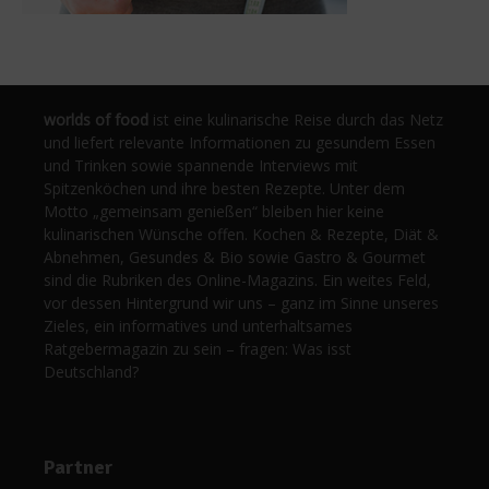
worlds of food
ist eine kulinarische Reise durch das Netz
und liefert relevante Informationen zu gesundem Essen
und Trinken sowie spannende Interviews mit
Spitzenköchen und ihre besten Rezepte. Unter dem
Motto „gemeinsam genießen“ bleiben hier keine
kulinarischen Wünsche offen. Kochen & Rezepte, Diät &
Abnehmen, Gesundes & Bio sowie Gastro & Gourmet
sind die Rubriken des Online-Magazins. Ein weites Feld,
vor dessen Hintergrund wir uns – ganz im Sinne unseres
Zieles, ein informatives und unterhaltsames
Ratgebermagazin zu sein – fragen: Was isst
Deutschland?
Partner