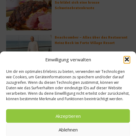
So bildet sich eine krosse
Schweinebratenkruste
Beachcomber – Alles über das Restaurant
Heinz Beck im Forte Village Resort
Einwilligung verwalten
Um dir ein optimales Erlebnis zu bieten, verwenden wir Technologien
Was ist der Unterschied zwischen Limonen
wie Cookies, um Geräteinformationen zu speichern und/oder darauf
und Limetten?
zuzugreifen. Wenn du diesen Technologien zustimmst, können wir
Daten wie das Surfverhalten oder eindeutige IDs auf dieser Website
verarbeiten. Wenn du deine Einwillligung nicht erteilst oder zurückziehst,
können bestimmte Merkmale und Funktionen beeinträchtigt werden.
Empfohlen
Akzeptieren
Ablehnen