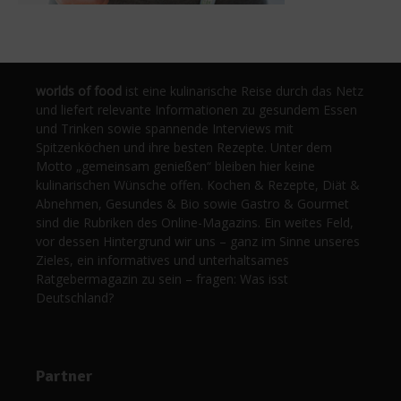
worlds of food
ist eine kulinarische Reise durch das Netz
und liefert relevante Informationen zu gesundem Essen
und Trinken sowie spannende Interviews mit
Spitzenköchen und ihre besten Rezepte. Unter dem
Motto „gemeinsam genießen“ bleiben hier keine
kulinarischen Wünsche offen. Kochen & Rezepte, Diät &
Abnehmen, Gesundes & Bio sowie Gastro & Gourmet
sind die Rubriken des Online-Magazins. Ein weites Feld,
vor dessen Hintergrund wir uns – ganz im Sinne unseres
Zieles, ein informatives und unterhaltsames
Ratgebermagazin zu sein – fragen: Was isst
Deutschland?
Partner