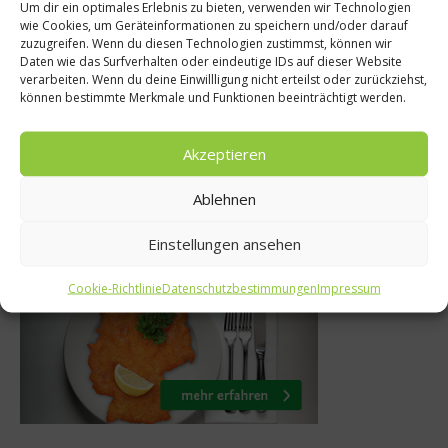
nköche
Was isst Deutsch
Um dir ein optimales Erlebnis zu bieten, verwenden wir Technologien
wie Cookies, um Geräteinformationen zu speichern und/oder darauf
mit Steffen
Franz Keller:
zuzugreifen. Wenn du diesen Technologien zustimmst, können wir
Daten wie das Surfverhalten oder eindeutige IDs auf dieser Website
eerjungfrauen
Ernährung ist ei
verarbeiten. Wenn du deine Einwillligung nicht erteilst oder zurückziehst,
können bestimmte Merkmale und Funktionen beeinträchtigt werden.
an nicht
alle Richtu
uar 2013
8. August 20
Akzeptieren
Ablehnen
Was isst Deutschland
Einstellungen ansehen
Cookie-Richtlinie
Datenschutzbestimmungen
Impressum