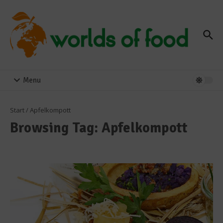
Zum Inhalt springen
Menu
Start
/
Apfelkompott
Browsing Tag: Apfelkompott