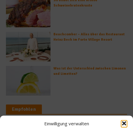
So bildet sich eine krosse
Schweinebratenkruste
Beachcomber – Alles über das Restaurant
Heinz Beck im Forte Village Resort
Was ist der Unterschied zwischen Limonen
und Limetten?
Empfohlen
Einwilligung verwalten