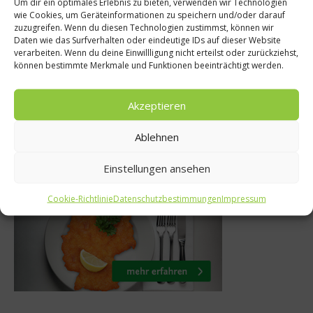
Um dir ein optimales Erlebnis zu bieten, verwenden wir Technologien
Ratgeber Gesun
ücher
wie Cookies, um Geräteinformationen zu speichern und/oder darauf
zuzugreifen. Wenn du diesen Technologien zustimmst, können wir
Geheimnis Gesch
les – Die
Daten wie das Surfverhalten oder eindeutige IDs auf dieser Website
verarbeiten. Wenn du deine Einwillligung nicht erteilst oder zurückziehst,
süß bis sa
ezepte
können bestimmte Merkmale und Funktionen beeinträchtigt werden.
27. Juni 201
uar 2018
Akzeptieren
Ablehnen
Was isst Deutschland
Einstellungen ansehen
Cookie-Richtlinie
Datenschutzbestimmungen
Impressum