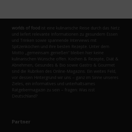
worlds of food
ist eine kulinarische Reise durch das Netz
und liefert relevante Informationen zu gesundem Essen
und Trinken sowie spannende Interviews mit
Spitzenköchen und ihre besten Rezepte. Unter dem
Motto „gemeinsam genießen“ bleiben hier keine
kulinarischen Wünsche offen. Kochen & Rezepte, Diät &
Abnehmen, Gesundes & Bio sowie Gastro & Gourmet
sind die Rubriken des Online-Magazins. Ein weites Feld,
vor dessen Hintergrund wir uns – ganz im Sinne unseres
Zieles, ein informatives und unterhaltsames
Ratgebermagazin zu sein – fragen: Was isst
Deutschland?
Partner