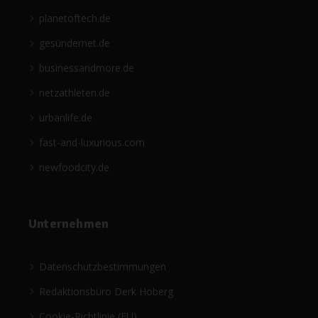
planetoftech.de
gesündernet.de
businessandmore.de
netzathleten.de
urbanlife.de
fast-and-luxurious.com
newfoodcity.de
Unternehmen
Datenschutzbestimmungen
Redaktionsbüro Derk Hoberg
Cookie-Richtlinie (EU)