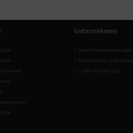
r
Unternehmen
ech.de
Datenschutzbestimmungen
net.de
Redaktionsbüro Derk Hober
andmore.de
Cookie-Richtlinie (EU)
ten.de
de
luxurious.com
ity.de