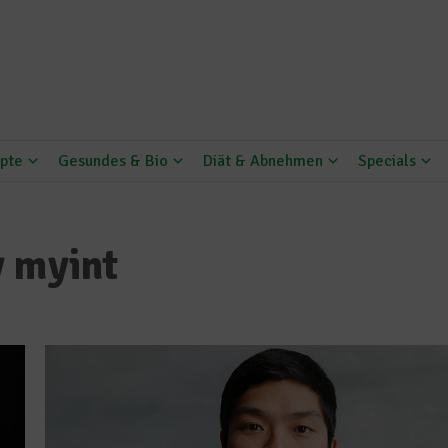
pte
Gesundes & Bio
Diät & Abnehmen
Specials
y myint