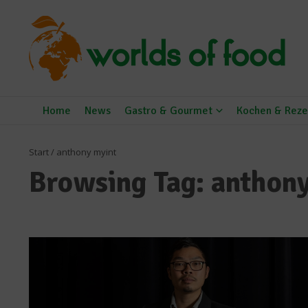
Zum Inhalt springen
Home
News
Gastro & Gourmet
Kochen & Reze
Start
/
anthony myint
Browsing Tag: anthon