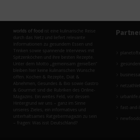
worlds of food
ist eine kulinarische Reise
Partne
durch das Netz und liefert relevante
Informationen zu gesundem Essen und
Trinken sowie spannende Interviews mit
planetoft
Spitzenköchen und ihre besten Rezepte.
Unter dem Motto „gemeinsam genießen“
gesünder
bleiben hier keine kulinarischen Wünsche
business
offen. Kochen & Rezepte, Diät &
Abnehmen, Gesundes & Bio sowie Gastro
netzathle
& Gourmet sind die Rubriken des Online-
Magazins. Ein weites Feld, vor dessen
urbanlife.
Hintergrund wir uns – ganz im Sinne
fast-and-
unseres Zieles, ein informatives und
unterhaltsames Ratgebermagazin zu sein
newfoodc
– fragen: Was isst Deutschland?