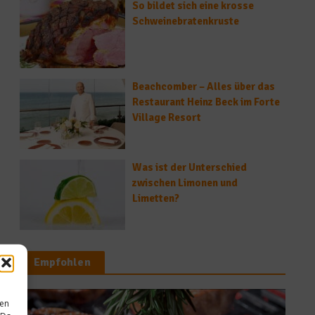
So bildet sich eine krosse
Schweinebratenkruste
Beachcomber – Alles über das
Restaurant Heinz Beck im Forte
Village Resort
Was ist der Unterschied
zwischen Limonen und
Limetten?
Empfohlen
sen
Unkategorisiert