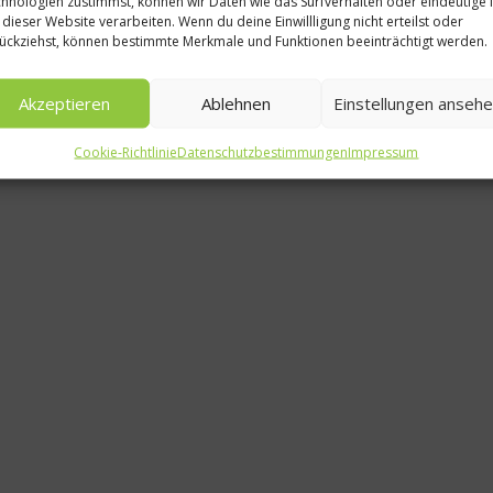
hnologien zustimmst, können wir Daten wie das Surfverhalten oder eindeutige 
Gril
 dieser Website verarbeiten. Wenn du deine Einwillligung nicht erteilst oder
ückziehst, können bestimmte Merkmale und Funktionen beeinträchtigt werden.
Grill-WM
lockt Ho
Akzeptieren
Ablehnen
Einstellungen anseh
3. M
Cookie-Richtlinie
Datenschutzbestimmungen
Impressum