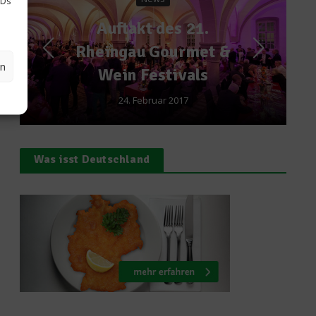
IDs
Kochen & Rezepte
des 21.
Für Gemüseliebha
ourmet &
Zoodle Bowl
en
tivals
14. Juli 2016
r 2017
Was isst Deutschland