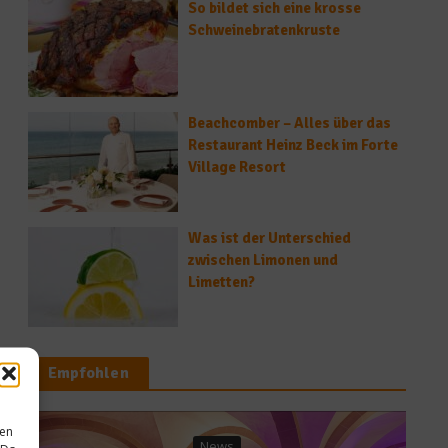
So bildet sich eine krosse
Schweinebratenkruste
Beachcomber – Alles über das
Restaurant Heinz Beck im Forte
Village Resort
Was ist der Unterschied
zwischen Limonen und
Limetten?
Empfohlen
sen
s