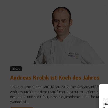
News
Andreas Krolik ist Koch des Jahres
Heute erscheint der Gault Millau 2017. Der Restaurantführer kü
Andreas Krolik aus dem Frankfurter Restaurant Lafleur zum K
des Jahres und stellt fest, dass die gehobene deutsche Küche 
Um 
Wandel ist....
um 