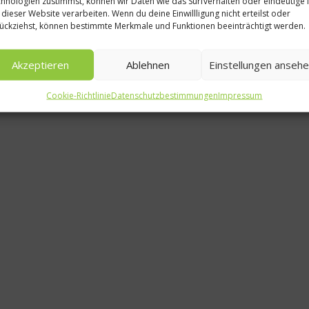
hnologien zustimmst, können wir Daten wie das Surfverhalten oder eindeutige 
 dieser Website verarbeiten. Wenn du deine Einwillligung nicht erteilst oder
Auftakt 
ückziehst, können bestimmte Merkmale und Funktionen beeinträchtigt werden.
Rheingau G
Akzeptieren
Ablehnen
Einstellungen anseh
Wein Fes
Cookie-Richtlinie
Datenschutzbestimmungen
Impressum
24. Februa