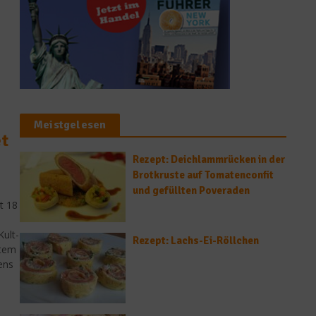
Meistgelesen
t
Rezept: Deichlammrücken in der
Brotkruste auf Tomatenconfit
und gefüllten Poveraden
t 18
Kult-
Rezept: Lachs-Ei-Röllchen
stem
ens