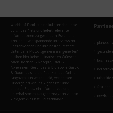
worlds of food
ist eine kulinarische Reise
Partne
durch das Netz und liefert relevante
Informationen zu gesundem Essen und
Trinken sowie spannende Interviews mit
planetoft
Spitzenköchen und ihre besten Rezepte.
Unter dem Motto „gemeinsam genießen“
gesünder
bleiben hier keine kulinarischen Wünsche
business
offen. Kochen & Rezepte, Diät &
Abnehmen, Gesundes & Bio sowie Gastro
netzathle
& Gourmet sind die Rubriken des Online-
Magazins. Ein weites Feld, vor dessen
urbanlife.
Hintergrund wir uns – ganz im Sinne
fast-and-
unseres Zieles, ein informatives und
unterhaltsames Ratgebermagazin zu sein
newfoodc
– fragen: Was isst Deutschland?