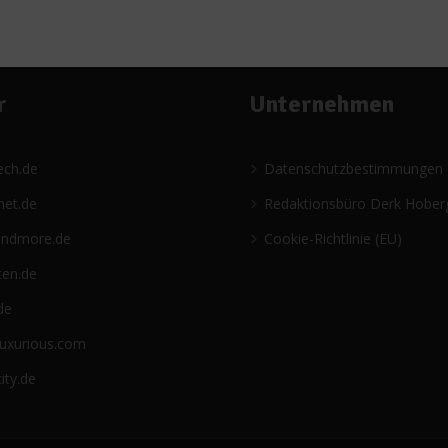
r
Unternehmen
ech.de
Datenschutzbestimmungen
net.de
Redaktionsbüro Derk Hober
andmore.de
Cookie-Richtlinie (EU)
ten.de
de
luxurious.com
ity.de