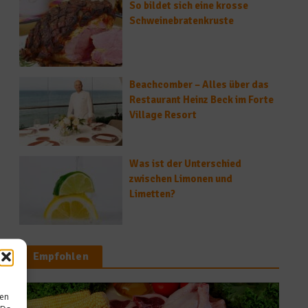
So bildet sich eine krosse
Schweinebratenkruste
Beachcomber – Alles über das
Restaurant Heinz Beck im Forte
Village Resort
Was ist der Unterschied
zwischen Limonen und
Limetten?
Empfohlen
sen