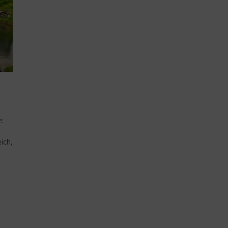
e:
ich,