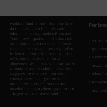
worlds of food
ist eine kulinarische Reise
Partne
durch das Netz und liefert relevante
Informationen zu gesundem Essen und
Trinken sowie spannende Interviews mit
planetoft
Spitzenköchen und ihre besten Rezepte.
Unter dem Motto „gemeinsam genießen“
gesünder
bleiben hier keine kulinarischen Wünsche
business
offen. Kochen & Rezepte, Diät &
Abnehmen, Gesundes & Bio sowie Gastro
netzathle
& Gourmet sind die Rubriken des Online-
Magazins. Ein weites Feld, vor dessen
urbanlife.
Hintergrund wir uns – ganz im Sinne
fast-and-
unseres Zieles, ein informatives und
unterhaltsames Ratgebermagazin zu sein
newfoodc
– fragen: Was isst Deutschland?