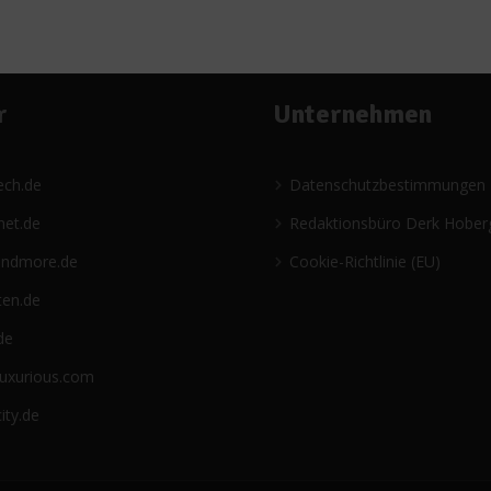
r
Unternehmen
ech.de
Datenschutzbestimmungen
net.de
Redaktionsbüro Derk Hober
andmore.de
Cookie-Richtlinie (EU)
ten.de
de
luxurious.com
ity.de