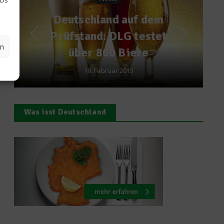
d auf dem
Gemüse schneiden
DLG testet
ein Profi – So ble
en
 Biere
die Fingerkuppen 
r 2015
15. April 2015
Was isst Deutschland