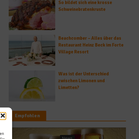
So bildet sich eine krosse
Schweinebratenkruste
Beachcomber – Alles über das
Restaurant Heinz Beck im Forte
Village Resort
Was ist der Unterschied
zwischen Limonen und
Limetten?
Empfohlen
sen
s
Küchentipps
IDs