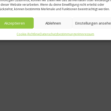
 dieser Website verarbeiten. Wenn du deine Einwillligung nicht erteilst oder
Deutschlan
ückziehst, können bestimmte Merkmale und Funktionen beeinträchtigt werden.
Prüfstand: 
Akzeptieren
Ablehnen
Einstellungen anseh
über 800
Cookie-Richtlinie
Datenschutzbestimmungen
Impressum
19. Februa