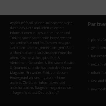
worlds of food
ist eine kulinarische Reise
Partne
durch das Netz und liefert relevante
Informationen zu gesundem Essen und
Trinken sowie spannende Interviews mit
planetoft
Spitzenköchen und ihre besten Rezepte.
Unter dem Motto „gemeinsam genießen“
gesünder
bleiben hier keine kulinarischen Wünsche
business
offen. Kochen & Rezepte, Diät &
Abnehmen, Gesundes & Bio sowie Gastro
netzathle
& Gourmet sind die Rubriken des Online-
Magazins. Ein weites Feld, vor dessen
urbanlife.
Hintergrund wir uns – ganz im Sinne
fast-and-
unseres Zieles, ein informatives und
unterhaltsames Ratgebermagazin zu sein
newfoodc
– fragen: Was isst Deutschland?