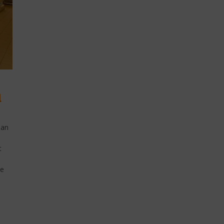
l
man
t
ie