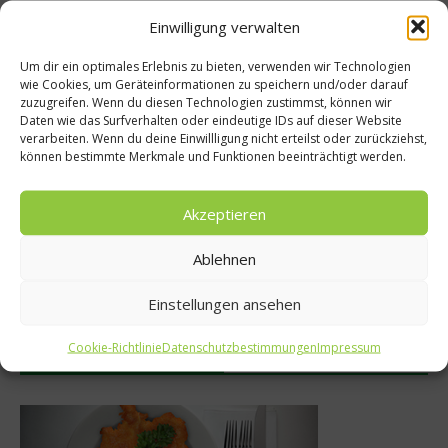
Einwilligung verwalten
Empfohlen
Um dir ein optimales Erlebnis zu bieten, verwenden wir Technologien
wie Cookies, um Geräteinformationen zu speichern und/oder darauf
zuzugreifen. Wenn du diesen Technologien zustimmst, können wir
Daten wie das Surfverhalten oder eindeutige IDs auf dieser Website
ber Gesundheit
verarbeiten. Wenn du deine Einwillligung nicht erteilst oder zurückziehst,
Gesundes
können bestimmte Merkmale und Funktionen beeinträchtigt werden.
d Fett schaden
Wie gesund is
 Herzen
Akzeptieren
27. Apri
eptember 2018
Ablehnen
Einstellungen ansehen
Cookie-Richtlinie
Datenschutzbestimmungen
Impressum
Was isst Deutschland