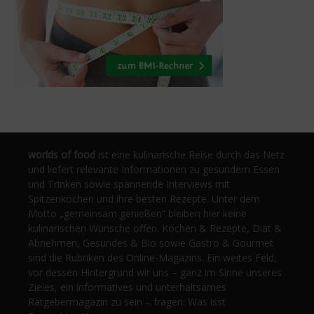
worlds of food
ist eine kulinarische Reise durch das Netz
und liefert relevante Informationen zu gesundem Essen
und Trinken sowie spannende Interviews mit
Spitzenköchen und ihre besten Rezepte. Unter dem
Motto „gemeinsam genießen“ bleiben hier keine
kulinarischen Wünsche offen. Kochen & Rezepte, Diät &
Abnehmen, Gesundes & Bio sowie Gastro & Gourmet
sind die Rubriken des Online-Magazins. Ein weites Feld,
vor dessen Hintergrund wir uns – ganz im Sinne unseres
Zieles, ein informatives und unterhaltsames
Ratgebermagazin zu sein – fragen: Was isst