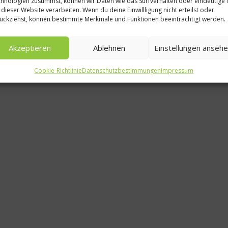
hnologien zustimmst, können wir Daten wie das Surfverhalten oder eindeutige 
Gastr
 dieser Website verarbeiten. Wenn du deine Einwillligung nicht erteilst oder
ückziehst, können bestimmte Merkmale und Funktionen beeinträchtigt werden.
New York
der
Akzeptieren
Ablehnen
Einstellungen anseh
1. Se
Cookie-Richtlinie
Datenschutzbestimmungen
Impressum