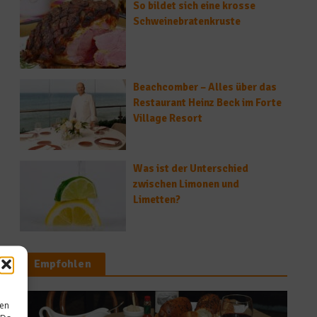
So bildet sich eine krosse
Schweinebratenkruste
Beachcomber – Alles über das
Restaurant Heinz Beck im Forte
Village Resort
Was ist der Unterschied
zwischen Limonen und
Limetten?
Empfohlen
sen
Gastro & Gourm