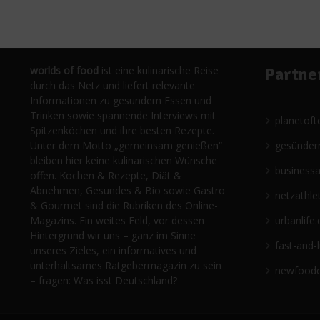
worlds of food
ist eine kulinarische Reise
Partne
durch das Netz und liefert relevante
Informationen zu gesundem Essen und
Trinken sowie spannende Interviews mit
planetoft
Spitzenköchen und ihre besten Rezepte.
Unter dem Motto „gemeinsam genießen“
gesünder
bleiben hier keine kulinarischen Wünsche
business
offen. Kochen & Rezepte, Diät &
Abnehmen, Gesundes & Bio sowie Gastro
netzathle
& Gourmet sind die Rubriken des Online-
Magazins. Ein weites Feld, vor dessen
urbanlife.
Hintergrund wir uns – ganz im Sinne
fast-and-
unseres Zieles, ein informatives und
unterhaltsames Ratgebermagazin zu sein
newfoodc
– fragen: Was isst Deutschland?