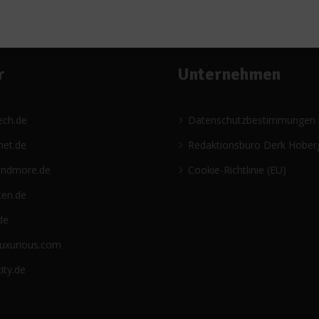
r
Unternehmen
ech.de
Datenschutzbestimmungen
net.de
Redaktionsbüro Derk Hober
andmore.de
Cookie-Richtlinie (EU)
ten.de
de
luxurious.com
ity.de