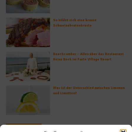
So bildet sich eine krosse
Schweinebratenkruste
Beachcomber – Alles über das Restaurant
Heinz Beck im Forte Village Resort
Was ist der Unterschied zwischen Limonen
und Limetten?
Empfohlen