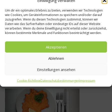
Einwilligung verwalten
Um dir ein optimales Erlebnis zu bieten, verwenden wir Technologien
wie Cookies, um Geräteinformationen zu speichern und/oder darauf
zuzugreifen. Wenn du diesen Technologien zustimmst, können wir
Gastro & Go
ezepte
Daten wie das Surfverhalten oder eindeutige IDs auf dieser Website
verarbeiten. Wenn du deine Einwillligung nicht erteilst oder zurückziehst,
Welcher Wein 
erterrine im
können bestimmte Merkmale und Funktionen beeinträchtigt werden.
Musi
ragelee
Akzeptieren
4. Juli 20
anuar 2019
Ablehnen
Einstellungen ansehen
Was isst Deutschland
Cookie-Richtlinie
Datenschutzbestimmungen
Impressum