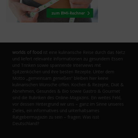
worlds of food
ist eine kulinarische Reise durch das Netz
und liefert relevante Informationen zu gesundem Essen
und Trinken sowie spannende Interviews mit
Spitzenköchen und ihre besten Rezepte. Unter dem
Motto „gemeinsam genießen“ bleiben hier keine
kulinarischen Wünsche offen. Kochen & Rezepte, Diät &
Abnehmen, Gesundes & Bio sowie Gastro & Gourmet
sind die Rubriken des Online-Magazins. Ein weites Feld,
vor dessen Hintergrund wir uns – ganz im Sinne unseres
Zieles, ein informatives und unterhaltsames
Ratgebermagazin zu sein – fragen: Was isst
Deutschland?