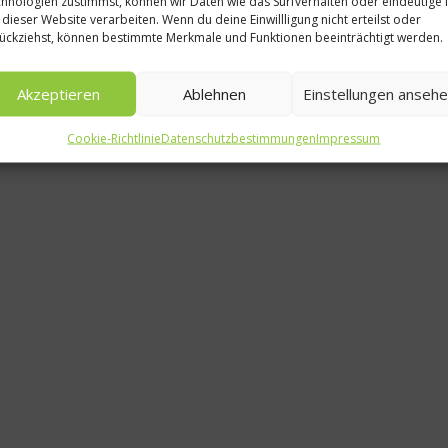
hnologien zustimmst, können wir Daten wie das Surfverhalten oder eindeutige 
 dieser Website verarbeiten. Wenn du deine Einwillligung nicht erteilst oder
Welcher Kuch
ückziehst, können bestimmte Merkmale und Funktionen beeinträchtigt werden.
meisten Kal
Akzeptieren
Ablehnen
Einstellungen anseh
Kalorien-R
Cookie-Richtlinie
Datenschutzbestimmungen
Impressum
30. Novemb