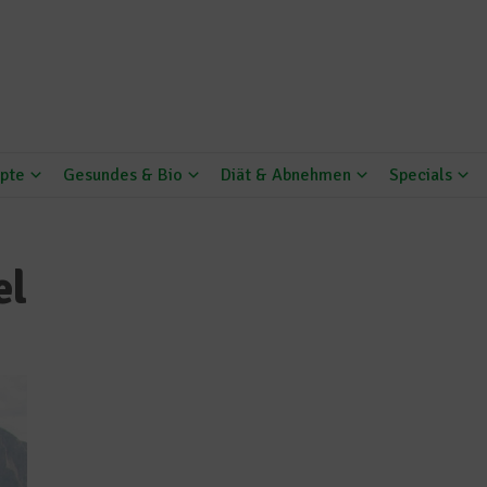
pte
Gesundes & Bio
Diät & Abnehmen
Specials
el