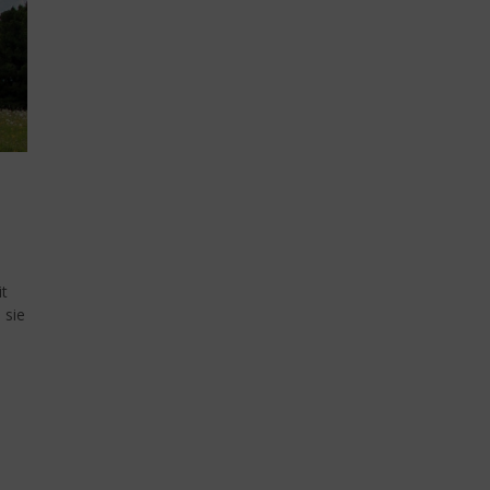
it
 sie