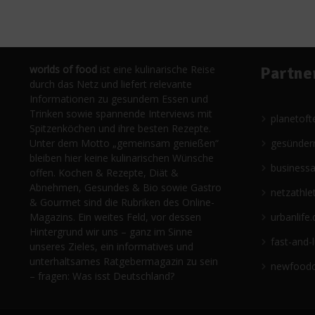
worlds of food
ist eine kulinarische Reise
Partne
durch das Netz und liefert relevante
Informationen zu gesundem Essen und
Trinken sowie spannende Interviews mit
planetoft
Spitzenköchen und ihre besten Rezepte.
Unter dem Motto „gemeinsam genießen“
gesünder
bleiben hier keine kulinarischen Wünsche
business
offen. Kochen & Rezepte, Diät &
Abnehmen, Gesundes & Bio sowie Gastro
netzathle
& Gourmet sind die Rubriken des Online-
Magazins. Ein weites Feld, vor dessen
urbanlife.
Hintergrund wir uns – ganz im Sinne
fast-and-
unseres Zieles, ein informatives und
unterhaltsames Ratgebermagazin zu sein
newfoodc
– fragen: Was isst Deutschland?