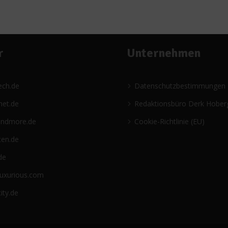
r
Unternehmen
ech.de
Datenschutzbestimmungen
net.de
Redaktionsbüro Derk Hober
andmore.de
Cookie-Richtlinie (EU)
ten.de
de
luxurious.com
ity.de