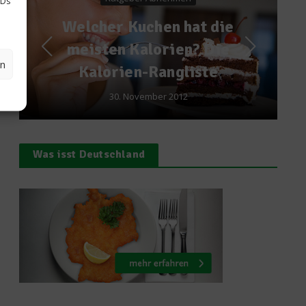
IDs
en hat die
Der Sterne Cup 
orien? Die
Köche – Kochen 
en
angliste
Skifahren
er 2012
17. August 2010
Was isst Deutschland