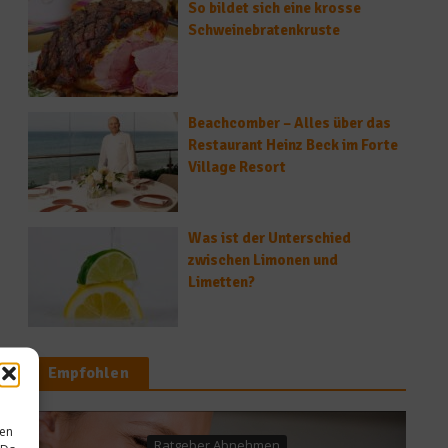
So bildet sich eine krosse
Schweinebratenkruste
Beachcomber – Alles über das
Restaurant Heinz Beck im Forte
Village Resort
Was ist der Unterschied
zwischen Limonen und
Limetten?
Empfohlen
sen
bnehmen
Gastro & Gourmet