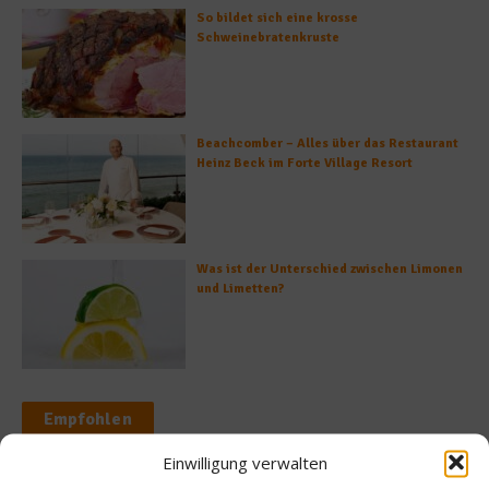
So bildet sich eine krosse
Schweinebratenkruste
Beachcomber – Alles über das Restaurant
Heinz Beck im Forte Village Resort
Was ist der Unterschied zwischen Limonen
und Limetten?
Empfohlen
Einwilligung verwalten