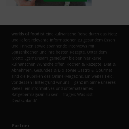
worlds of food
ist eine kulinarische Reise durch das Netz
und liefert relevante Informationen zu gesundem Essen
und Trinken sowie spannende Interviews mit
Spitzenköchen und ihre besten Rezepte. Unter dem
Motto „gemeinsam genießen“ bleiben hier keine
kulinarischen Wünsche offen. Kochen & Rezepte, Diät &
Abnehmen, Gesundes & Bio sowie Gastro & Gourmet
sind die Rubriken des Online-Magazins. Ein weites Feld,
vor dessen Hintergrund wir uns – ganz im Sinne unseres
Zieles, ein informatives und unterhaltsames
Ratgebermagazin zu sein – fragen: Was isst
Deutschland?
Partner