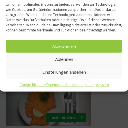
Um dir ein optimales Erlebnis zu bieten, verwenden wir Technologien
Was isst Deutsch
wie Cookies, um Geräteinformationen zu speichern und/oder darauf
Ernährung
zuzugreifen. Wenn du diesen Technologien zustimmst, können wir
Unterschied z
Daten wie das Surfverhalten oder eindeutige IDs auf dieser Website
 Sternekoch
Marmelade, Ge
verarbeiten. Wenn du deine Einwillligung nicht erteilst oder zurückziehst,
Göschel
können bestimmte Merkmale und Funktionen beeinträchtigt werden.
Konfitü
ber 2010
Akzeptieren
20. Dezember 
Ablehnen
Einstellungen ansehen
Was isst Deutschland
Cookie-Richtlinie
Datenschutzbestimmungen
Impressum