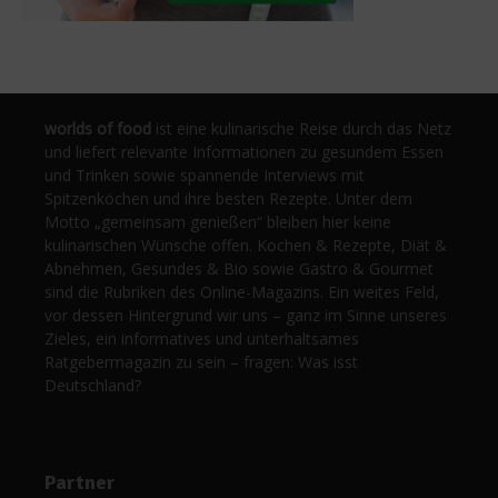
worlds of food
ist eine kulinarische Reise durch das Netz
und liefert relevante Informationen zu gesundem Essen
und Trinken sowie spannende Interviews mit
Spitzenköchen und ihre besten Rezepte. Unter dem
Motto „gemeinsam genießen“ bleiben hier keine
kulinarischen Wünsche offen. Kochen & Rezepte, Diät &
Abnehmen, Gesundes & Bio sowie Gastro & Gourmet
sind die Rubriken des Online-Magazins. Ein weites Feld,
vor dessen Hintergrund wir uns – ganz im Sinne unseres
Zieles, ein informatives und unterhaltsames
Ratgebermagazin zu sein – fragen: Was isst
Deutschland?
Partner