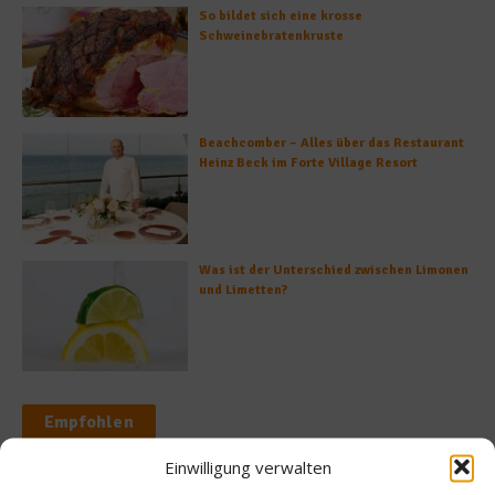
So bildet sich eine krosse
Schweinebratenkruste
Beachcomber – Alles über das Restaurant
Heinz Beck im Forte Village Resort
Was ist der Unterschied zwischen Limonen
und Limetten?
Empfohlen
Einwilligung verwalten