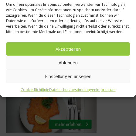
Um dir ein optimales Erlebnis zu bieten, verwenden wir Technologien
wie Cookies, um Geräteinformationen zu speichern und/oder darauf
News
te
zuzugreifen. Wenn du diesen Technologien zustimmst, können wir
Daten wie das Surfverhalten oder eindeutige IDs auf dieser Website
Gaggan ist die Nu
est-Hot Dog
verarbeiten. Wenn du deine Einwillligung nicht erteilst oder zurückziehst,
Asien
können bestimmte Merkmale und Funktionen beeinträchtigt werden.
er 2017
26. März 2025
Akzeptieren
Ablehnen
Was isst Deutschland
Einstellungen ansehen
Cookie-Richtlinie
Datenschutzbestimmungen
Impressum