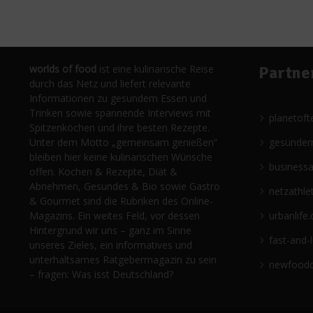
worlds of food
ist eine kulinarische Reise
Partne
durch das Netz und liefert relevante
Informationen zu gesundem Essen und
Trinken sowie spannende Interviews mit
planetoft
Spitzenköchen und ihre besten Rezepte.
Unter dem Motto „gemeinsam genießen“
gesünder
bleiben hier keine kulinarischen Wünsche
business
offen. Kochen & Rezepte, Diät &
Abnehmen, Gesundes & Bio sowie Gastro
netzathle
& Gourmet sind die Rubriken des Online-
Magazins. Ein weites Feld, vor dessen
urbanlife.
Hintergrund wir uns – ganz im Sinne
fast-and-
unseres Zieles, ein informatives und
unterhaltsames Ratgebermagazin zu sein
newfoodc
– fragen: Was isst Deutschland?