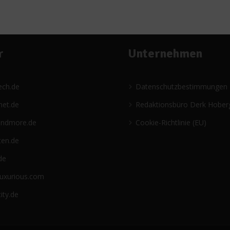
r
Unternehmen
ech.de
Datenschutzbestimmungen
net.de
Redaktionsbüro Derk Hober
andmore.de
Cookie-Richtlinie (EU)
ten.de
de
luxurious.com
ity.de