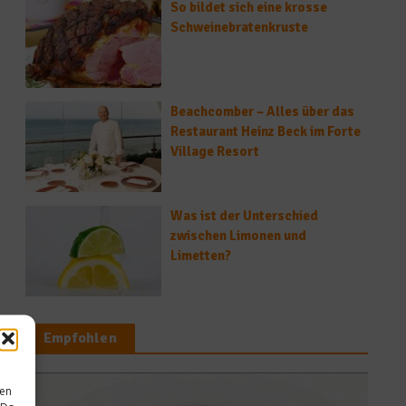
So bildet sich eine krosse
Schweinebratenkruste
Beachcomber – Alles über das
Restaurant Heinz Beck im Forte
Village Resort
Was ist der Unterschied
zwischen Limonen und
Limetten?
Empfohlen
sen
News