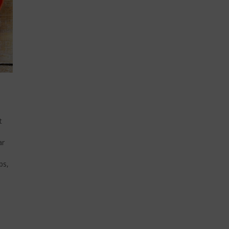
t
ar
ps,