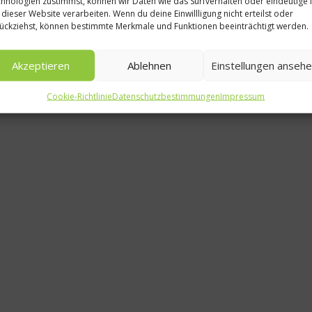
hnologien zustimmst, können wir Daten wie das Surfverhalten oder eindeutige 
 dieser Website verarbeiten. Wenn du deine Einwillligung nicht erteilst oder
ückziehst, können bestimmte Merkmale und Funktionen beeinträchtigt werden.
Rote-Bet
Akzeptieren
Ablehnen
Einstellungen anseh
10. 
Cookie-Richtlinie
Datenschutzbestimmungen
Impressum