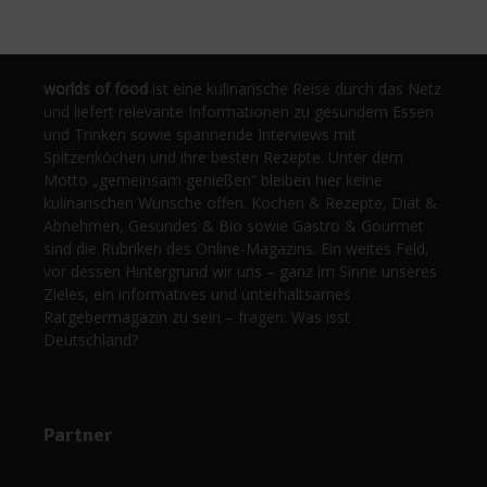
worlds of food
ist eine kulinarische Reise durch das Netz
und liefert relevante Informationen zu gesundem Essen
und Trinken sowie spannende Interviews mit
Spitzenköchen und ihre besten Rezepte. Unter dem
Motto „gemeinsam genießen“ bleiben hier keine
kulinarischen Wünsche offen. Kochen & Rezepte, Diät &
Abnehmen, Gesundes & Bio sowie Gastro & Gourmet
sind die Rubriken des Online-Magazins. Ein weites Feld,
vor dessen Hintergrund wir uns – ganz im Sinne unseres
Zieles, ein informatives und unterhaltsames
Ratgebermagazin zu sein – fragen: Was isst
Deutschland?
Partner