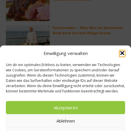
Beachcomber – Alles über das Restaurant
Heinz Beck im Forte Village Resort
Einwilligung verwalten
Was ist der Unterschied zwischen Limonen
Um dir ein optimales Erlebnis zu bieten, verwenden wir Technologien
und Limetten?
wie Cookies, um Geräteinformationen zu speichern und/oder darauf
zuzugreifen. Wenn du diesen Technologien zustimmst, können wir
Daten wie das Surfverhalten oder eindeutige IDs auf dieser Website
verarbeiten. Wenn du deine Einwillligung nicht erteilst oder zurückziehst,
können bestimmte Merkmale und Funktionen beeinträchtigt werden.
Empfohlen
Akzeptieren
Ablehnen
Diät & Abnehmen
tücken