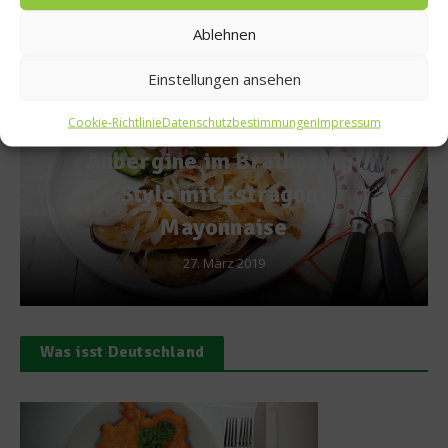
Ablehnen
Empfohlen
Einstellungen ansehen
Cookie-Richtlinie
Datenschutzbestimmungen
Impressum
Bio & Co
hering-
Wie entsteht die Ökoki
gon-
22. März 2012
Was isst Deutschland