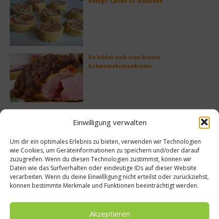
Rezept: Lachs-Ei-Röllchen
So bildet sich eine krosse
Schweinebratenkruste
Beachcomber – Alles über das Restaurant
Einwilligung verwalten
Heinz Beck im Forte Village Resort
Um dir ein optimales Erlebnis zu bieten, verwenden wir Technologien
wie Cookies, um Geräteinformationen zu speichern und/oder darauf
zuzugreifen. Wenn du diesen Technologien zustimmst, können wir
Daten wie das Surfverhalten oder eindeutige IDs auf dieser Website
Was ist der Unterschied zwischen Limonen
verarbeiten. Wenn du deine Einwillligung nicht erteilst oder zurückziehst,
und Limetten?
können bestimmte Merkmale und Funktionen beeinträchtigt werden.
Akzeptieren