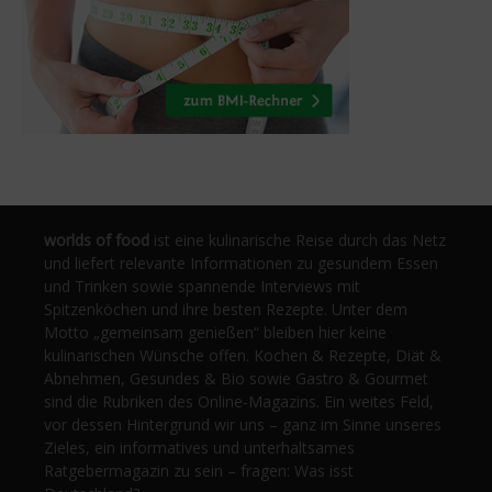
worlds of food
ist eine kulinarische Reise durch das Netz
und liefert relevante Informationen zu gesundem Essen
und Trinken sowie spannende Interviews mit
Spitzenköchen und ihre besten Rezepte. Unter dem
Motto „gemeinsam genießen“ bleiben hier keine
kulinarischen Wünsche offen. Kochen & Rezepte, Diät &
Abnehmen, Gesundes & Bio sowie Gastro & Gourmet
sind die Rubriken des Online-Magazins. Ein weites Feld,
vor dessen Hintergrund wir uns – ganz im Sinne unseres
Zieles, ein informatives und unterhaltsames
Ratgebermagazin zu sein – fragen: Was isst