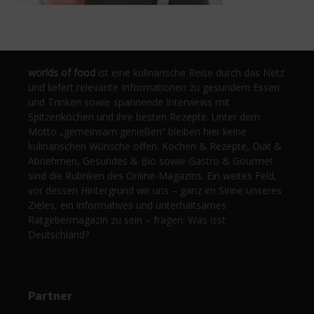
worlds of food
ist eine kulinarische Reise durch das Netz
und liefert relevante Informationen zu gesundem Essen
und Trinken sowie spannende Interviews mit
Spitzenköchen und ihre besten Rezepte. Unter dem
Motto „gemeinsam genießen“ bleiben hier keine
kulinarischen Wünsche offen. Kochen & Rezepte, Diät &
Abnehmen, Gesundes & Bio sowie Gastro & Gourmet
sind die Rubriken des Online-Magazins. Ein weites Feld,
vor dessen Hintergrund wir uns – ganz im Sinne unseres
Zieles, ein informatives und unterhaltsames
Ratgebermagazin zu sein – fragen: Was isst
Deutschland?
Partner