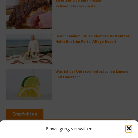
So bildet sich eine krosse
Schweinebratenkruste
Beachcomber – Alles über das Restaurant
Heinz Beck im Forte Village Resort
Was ist der Unterschied zwischen Limonen
und Limetten?
Empfohlen
Einwilligung verwalten