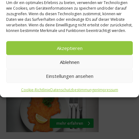
 Abnehmen
Um dir ein optimales Erlebnis zu bieten, verwenden wir Technologien
News
wie Cookies, um Geräteinformationen zu speichern und/oder darauf
erfalle –
zuzugreifen. Wenn du diesen Technologien zustimmst, können wir
Fauster and Frie
Daten wie das Surfverhalten oder eindeutige IDs auf dieser Website
Essen macht
verarbeiten. Wenn du deine Einwillligung nicht erteilst oder zurückziehst,
Das müssen Si
können bestimmte Merkmale und Funktionen beeinträchtigt werden.
ck
29. Mai 201
ar 2013
Akzeptieren
Ablehnen
Was isst Deutschland
Einstellungen ansehen
Cookie-Richtlinie
Datenschutzbestimmungen
Impressum