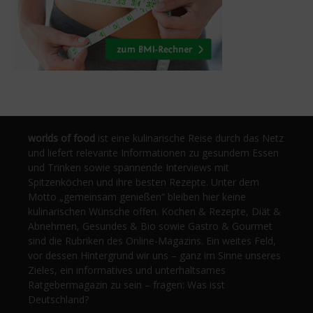
worlds of food
ist eine kulinarische Reise durch das Netz
und liefert relevante Informationen zu gesundem Essen
und Trinken sowie spannende Interviews mit
Spitzenköchen und ihre besten Rezepte. Unter dem
Motto „gemeinsam genießen“ bleiben hier keine
kulinarischen Wünsche offen. Kochen & Rezepte, Diät &
Abnehmen, Gesundes & Bio sowie Gastro & Gourmet
sind die Rubriken des Online-Magazins. Ein weites Feld,
vor dessen Hintergrund wir uns – ganz im Sinne unseres
Zieles, ein informatives und unterhaltsames
Ratgebermagazin zu sein – fragen: Was isst
Deutschland?