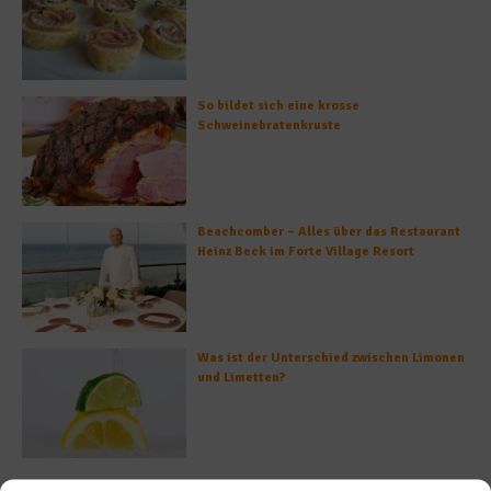
So bildet sich eine krosse
Schweinebratenkruste
Beachcomber – Alles über das Restaurant
Heinz Beck im Forte Village Resort
Was ist der Unterschied zwischen Limonen
und Limetten?