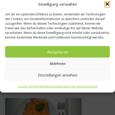
Einwilligung verwalten
Empfohlen
Um dir ein optimales Erlebnis zu bieten, verwenden wir Technologien
wie Cookies, um Geräteinformationen zu speichern und/oder darauf
zuzugreifen. Wenn du diesen Technologien zustimmst, können wir
Reise
Daten wie das Surfverhalten oder eindeutige IDs auf dieser Website
N
verarbeiten. Wenn du deine Einwillligung nicht erteilst oder zurückziehst,
linarisches
können bestimmte Merkmale und Funktionen beeinträchtigt werden.
Kartoffeler
rogramm in Alta
rück
Badia
Akzeptieren
27. Sept
3. April 2018
Ablehnen
Einstellungen ansehen
Was isst Deutschland
Cookie-Richtlinie
Datenschutzbestimmungen
Impressum