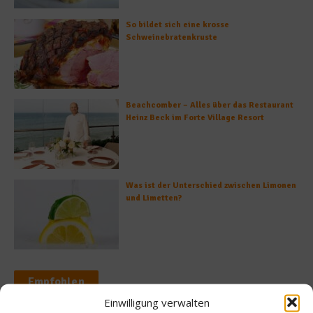
So bildet sich eine krosse
Schweinebratenkruste
Beachcomber – Alles über das Restaurant
Heinz Beck im Forte Village Resort
Was ist der Unterschied zwischen Limonen
und Limetten?
Empfohlen
Einwilligung verwalten