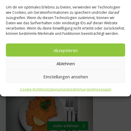
Um dir ein optimales Erlebnis zu bieten, verwenden wir Technologien
wie Cookies, um Geräteinformationen zu speichern und/oder darauf
Gastro & Gourmet
zuzugreifen. Wenn du diesen Technologien zustimmst, können wir
Daten wie das Surfverhalten oder eindeutige IDs auf dieser Website
o – Hilton
The Dead Rabbit – 
verarbeiten. Wenn du deine Einwillligung nicht erteilst oder zurückziehst,
können bestimmte Merkmale und Funktionen beeinträchtigt werden.
schaft aus
der besten Bar d
2025
9. Juni 2017
Akzeptieren
Ablehnen
Einstellungen ansehen
Was isst Deutschland
Cookie-Richtlinie
Datenschutzbestimmungen
Impressum