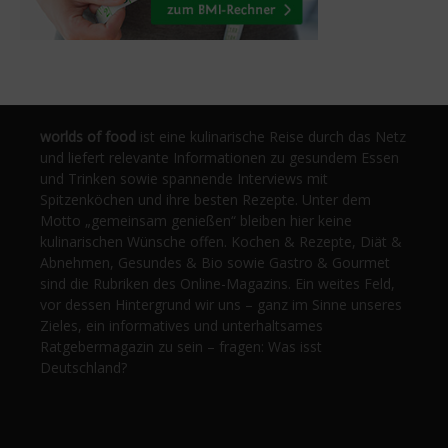
worlds of food
ist eine kulinarische Reise durch das Netz
und liefert relevante Informationen zu gesundem Essen
und Trinken sowie spannende Interviews mit
Spitzenköchen und ihre besten Rezepte. Unter dem
Motto „gemeinsam genießen“ bleiben hier keine
kulinarischen Wünsche offen. Kochen & Rezepte, Diät &
Abnehmen, Gesundes & Bio sowie Gastro & Gourmet
sind die Rubriken des Online-Magazins. Ein weites Feld,
vor dessen Hintergrund wir uns – ganz im Sinne unseres
Zieles, ein informatives und unterhaltsames
Ratgebermagazin zu sein – fragen: Was isst
Deutschland?