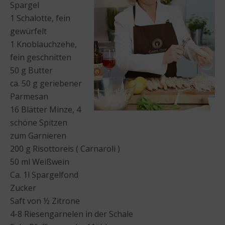
Spargel
1 Schalotte, fein
gewürfelt
1 Knoblauchzehe,
fein geschnitten
50 g Butter
ca. 50 g geriebener
Parmesan
16 Blätter Minze, 4
schöne Spitzen
zum Garnieren
200 g Risottoreis ( Carnaroli )
50 ml Weißwein
Ca. 1l Spargelfond
Zucker
Saft von ½ Zitrone
4-8 Riesengarnelen in der Schale