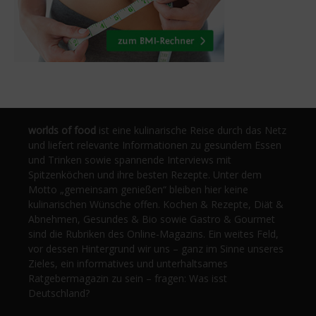
worlds of food
ist eine kulinarische Reise durch das Netz
und liefert relevante Informationen zu gesundem Essen
und Trinken sowie spannende Interviews mit
Spitzenköchen und ihre besten Rezepte. Unter dem
Motto „gemeinsam genießen“ bleiben hier keine
kulinarischen Wünsche offen. Kochen & Rezepte, Diät &
Abnehmen, Gesundes & Bio sowie Gastro & Gourmet
sind die Rubriken des Online-Magazins. Ein weites Feld,
vor dessen Hintergrund wir uns – ganz im Sinne unseres
Zieles, ein informatives und unterhaltsames
Ratgebermagazin zu sein – fragen: Was isst
Deutschland?