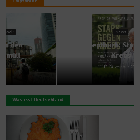
Empfohlen
News
Rezeptbuch: Stark gegen
Krebs
13. Dezember 2017
Was isst Deutschland