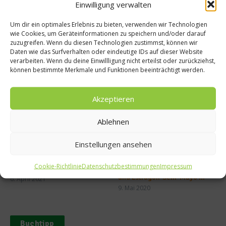
Einwilligung verwalten
Um dir ein optimales Erlebnis zu bieten, verwenden wir Technologien
wie Cookies, um Geräteinformationen zu speichern und/oder darauf
zuzugreifen. Wenn du diesen Technologien zustimmst, können wir
Daten wie das Surfverhalten oder eindeutige IDs auf dieser Website
verarbeiten. Wenn du deine Einwillligung nicht erteilst oder zurückziehst,
können bestimmte Merkmale und Funktionen beeinträchtigt werden.
Ähnliche Beiträge
Akzeptieren
Ablehnen
Einstellungen ansehen
Welcher Wein zum Spargel?
Minutensteaks mit
Cookie-Richtlinie
Datenschutzbestimmungen
Impressum
Tipps zur Spargelzeit
Grünspargel, Ofentomaten
und Estragon-Senf-Mayo ...
6. April 2021
9. Mai 2020
Buchtipp