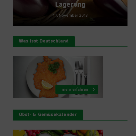
Veggie World
16. Juli 2013
Was isst Deutschland
Obst- & Gemüsekalender