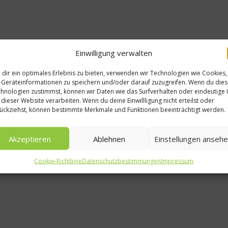
Einwilligung verwalten
dir ein optimales Erlebnis zu bieten, verwenden wir Technologien wie Cookies,
Geräteinformationen zu speichern und/oder darauf zuzugreifen. Wenn du die
hnologien zustimmst, können wir Daten wie das Surfverhalten oder eindeutige 
 dieser Website verarbeiten. Wenn du deine Einwillligung nicht erteilst oder
ückziehst, können bestimmte Merkmale und Funktionen beeinträchtigt werden.
Akzeptieren
Ablehnen
Einstellungen anseh
Cookie-Richtlinie
Datenschutzbestimmungen
Impressum
Rezepte
Heringsstipp mit
Pellkartoffeln