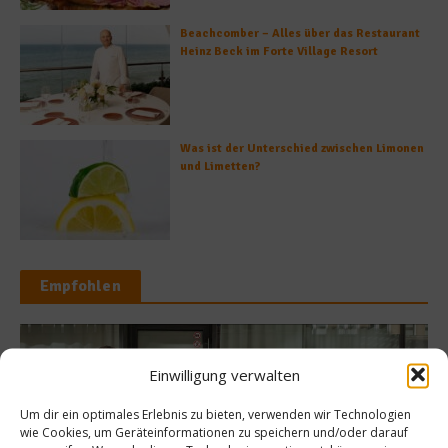
Beachcomber – Alles über das Restaurant
Heinz Beck im Forte Village Resort
Was ist der Unterschied zwischen Limonen
und Limetten?
Empfohlen
Einwilligung verwalten
Ratgeb
Gastro & Gourmet
Um dir ein optimales Erlebnis zu bieten, verwenden wir Technologien
Ernährung
sten reinen Wein
wie Cookies, um Geräteinformationen zu speichern und/oder darauf