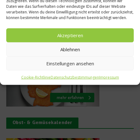
zuzugreifen. Wenn du diesen Technologien zustimmst, können wir
Vegetari
einschenken
Daten wie das Surfverhalten oder eindeutige IDs auf dieser Website
verarbeiten. Wenn du deine Einwillligung nicht erteilst oder zurückziehst,
28. 
25. Juni 2017
können bestimmte Merkmale und Funktionen beeinträchtigt werden.
Akzeptieren
Was isst Deutschland
Ablehnen
Einstellungen ansehen
Cookie-Richtlinie
Datenschutzbestimmungen
Impressum
Obst- & Gemüsekalender