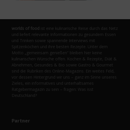
worlds of food
ist eine kulinarische Reise durch das Netz
und liefert relevante Informationen zu gesundem Essen
und Trinken sowie spannende Interviews mit
Spitzenköchen und ihre besten Rezepte. Unter dem
Motto „gemeinsam genießen“ bleiben hier keine
kulinarischen Wünsche offen. Kochen & Rezepte, Diät &
Abnehmen, Gesundes & Bio sowie Gastro & Gourmet
sind die Rubriken des Online-Magazins. Ein weites Feld,
vor dessen Hintergrund wir uns – ganz im Sinne unseres
Zieles, ein informatives und unterhaltsames
Ratgebermagazin zu sein – fragen: Was isst
Deutschland?
Partner