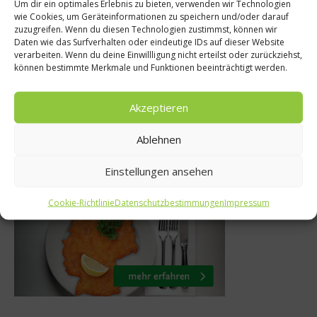
Um dir ein optimales Erlebnis zu bieten, verwenden wir Technologien
News
Gastro 
wie Cookies, um Geräteinformationen zu speichern und/oder darauf
zuzugreifen. Wenn du diesen Technologien zustimmst, können wir
eltreffen der
Jubiläum auf
Daten wie das Surfverhalten oder eindeutige IDs auf dieser Website
verarbeiten. Wenn du deine Einwillligung nicht erteilst oder zurückziehst,
nomie in Ischgl
15 Jahre C
können bestimmte Merkmale und Funktionen beeinträchtigt werden.
11. April 2014
28. M
Akzeptieren
Ablehnen
Was isst Deutschland
Einstellungen ansehen
Cookie-Richtlinie
Datenschutzbestimmungen
Impressum