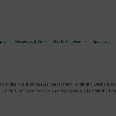
pte
Gesundes & Bio
Diät & Abnehmen
Specials
icht des Traubenmostes. Sie ist nach Ferdinand Oechsle, d
lt einen Indikator für den zu erwartenden Alkoholgehalt da