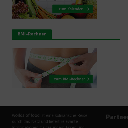
BMI-Rechner
worlds of food
ist eine kulinarische Reise
Partne
durch das Netz und liefert relevante
Informationen zu gesundem Essen und