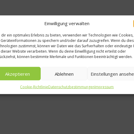
Einwilligung verwalten
dir ein optimales Erlebnis zu bieten, verwenden wir Technologien wie Cookies,
Geräteinformationen zu speichern und/oder darauf zuzugreifen. Wenn du die
hnologien zustimmst, können wir Daten wie das Surfverhalten oder eindeutige 
 dieser Website verarbeiten. Wenn du deine Einwillligung nicht erteilst oder
ückziehst, können bestimmte Merkmale und Funktionen beeinträchtigt werden.
Akzeptieren
Ablehnen
Einstellungen anseh
Cookie-Richtlinie
Datenschutzbestimmungen
Impressum
Spitzenköche
hmen
Kochen, reisen, lach
ff dick?
lieben – Dina Nikol
im Gespräch
21
18. Juli 2019