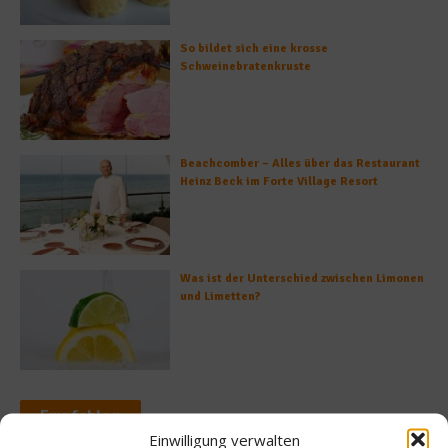
So bildet sich eine krosse
Schweinebratenkruste
Beachcomber – Alles über das Restaurant
Heinz Beck im Forte Village Resort
Was ist der Unterschied zwischen Limonen
und Limetten?
Empfohlen
Einwilligung verwalten