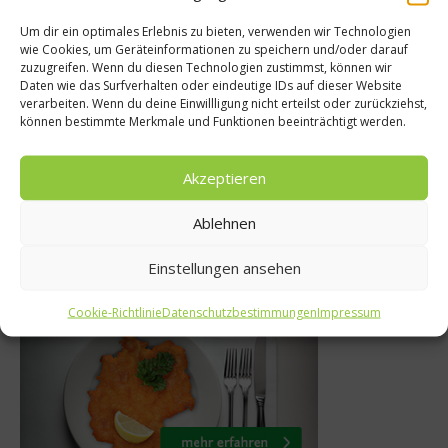
Um dir ein optimales Erlebnis zu bieten, verwenden wir Technologien
wie Cookies, um Geräteinformationen zu speichern und/oder darauf
Reise
Ratgeber
zuzugreifen. Wenn du diesen Technologien zustimmst, können wir
Daten wie das Surfverhalten oder eindeutige IDs auf dieser Website
ulinarisch ein
Johanniskraut
verarbeiten. Wenn du deine Einwillligung nicht erteilst oder zurückziehst,
 – Interview mit
können bestimmte Merkmale und Funktionen beeinträchtigt werden.
des Mon
istophe Basseau
Akzeptieren
22. J
12. Mai 2025
Ablehnen
Einstellungen ansehen
Was isst Deutschland
Cookie-Richtlinie
Datenschutzbestimmungen
Impressum