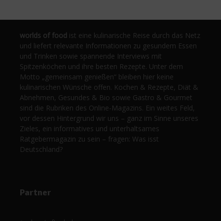
worlds of food
ist eine kulinarische Reise durch das Netz
und liefert relevante Informationen zu gesundem Essen
und Trinken sowie spannende Interviews mit
Spitzenköchen und ihre besten Rezepte. Unter dem
Motto „gemeinsam genießen“ bleiben hier keine
kulinarischen Wünsche offen. Kochen & Rezepte, Diät &
Abnehmen, Gesundes & Bio sowie Gastro & Gourmet
sind die Rubriken des Online-Magazins. Ein weites Feld,
vor dessen Hintergrund wir uns – ganz im Sinne unseres
Zieles, ein informatives und unterhaltsames
Ratgebermagazin zu sein – fragen: Was isst
Deutschland?
Partner