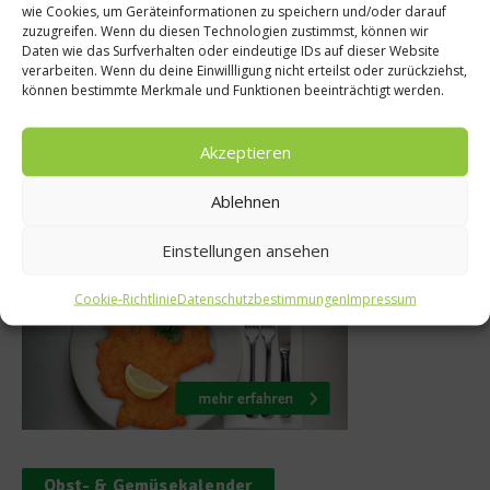
wie Cookies, um Geräteinformationen zu speichern und/oder darauf
, KOCHEN – So
Rezept: G
zuzugreifen. Wenn du diesen Technologien zustimmst, können wir
Daten wie das Surfverhalten oder eindeutige IDs auf dieser Website
 Schule Spaß
Kolu
verarbeiten. Wenn du deine Einwillligung nicht erteilst oder zurückziehst,
können bestimmte Merkmale und Funktionen beeinträchtigt werden.
7. Mai 2013
5. Feb
Akzeptieren
Ablehnen
Was isst Deutschland
Einstellungen ansehen
Cookie-Richtlinie
Datenschutzbestimmungen
Impressum
Obst- & Gemüsekalender