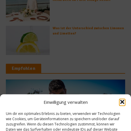
Was ist der Unterschied zwischen Limonen
und Limetten?
Empfohlen
Spitzenköche
Stoppt die 
Einwilligung verwalten
tó – Mallorca vom
Wie lan
Um dir ein optimales Erlebnis zu bieten, verwenden wir Technologien
Feinsten
Lebensmit
wie Cookies, um Geräteinformationen zu speichern und/oder darauf
zuzugreifen. Wenn du diesen Technologien zustimmst, können wir
Daten wie das Surfverhalten oder eindeutige IDs auf dieser Website
. September 2024
26. Nov