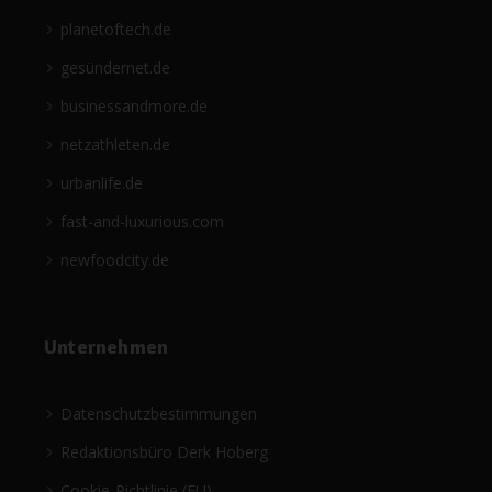
planetoftech.de
gesündernet.de
businessandmore.de
netzathleten.de
urbanlife.de
fast-and-luxurious.com
newfoodcity.de
Unternehmen
Datenschutzbestimmungen
Redaktionsbüro Derk Hoberg
Cookie-Richtlinie (EU)