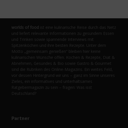
worlds of food
ist eine kulinarische Reise durch das Netz
und liefert relevante Informationen zu gesundem Essen
und Trinken sowie spannende Interviews mit
Spitzenköchen und ihre besten Rezepte. Unter dem
Motto „gemeinsam genießen“ bleiben hier keine
kulinarischen Wünsche offen. Kochen & Rezepte, Diät &
Abnehmen, Gesundes & Bio sowie Gastro & Gourmet
sind die Rubriken des Online-Magazins. Ein weites Feld,
vor dessen Hintergrund wir uns – ganz im Sinne unseres
Zieles, ein informatives und unterhaltsames
Ratgebermagazin zu sein – fragen: Was isst
Deutschland?
Partner