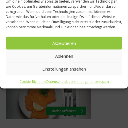
Um dir ein optimales Erlebnis zu bieten, verwenden wir Technologien
 & Rezepte
Unkategoris
wie Cookies, um Geräteinformationen zu speichern und/oder darauf
zuzugreifen. Wenn du diesen Technologien zustimmst, können wir
elbstgemachte
Kaffee – das 
Daten wie das Surfverhalten oder eindeutige IDs auf dieser Website
verarbeiten. Wenn du deine Einwillligung nicht erteilst oder zurückziehst,
sebrühe
Fitness-G
können bestimmte Merkmale und Funktionen beeinträchtigt werden.
pril 2013
23. August 
Akzeptieren
Ablehnen
Was isst Deutschland
Einstellungen ansehen
Cookie-Richtlinie
Datenschutzbestimmungen
Impressum