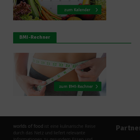
BMI-Rechner
worlds of food
ist eine kulinarische Reise
Partne
durch das Netz und liefert relevante
Informationen zu gesundem Essen und