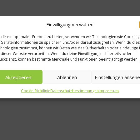
Einwilligung verwalten
dir ein optimales Erlebnis zu bieten, verwenden wir Technologien wie Cookies,
Geräteinformationen zu speichern und/oder darauf zuzugreifen. Wenn du die
hnologien zustimmst, können wir Daten wie das Surfverhalten oder eindeutige 
 dieser Website verarbeiten. Wenn du deine Einwillligung nicht erteilst oder
ückziehst, können bestimmte Merkmale und Funktionen beeinträchtigt werden.
Akzeptieren
Ablehnen
Einstellungen anseh
Cookie-Richtlinie
Datenschutzbestimmungen
Impressum
News
e, Alkohol
Neue Schulungen 
eim Feiern
Kinderernährung
aub
Jahr 2012
2012
4. Januar 2012