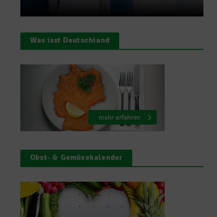
Was isst Deutschland
Obst- & Gemüsekalender