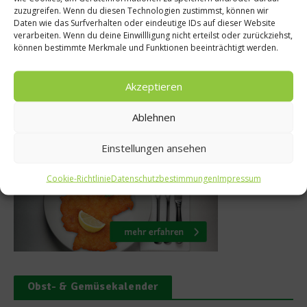
Spar
Stefan Marquards
zuzugreifen. Wenn du diesen Technologien zustimmst, können wir
Daten wie das Surfverhalten oder eindeutige IDs auf dieser Website
Küchentipps
verarbeiten. Wenn du deine Einwillligung nicht erteilst oder zurückziehst,
können bestimmte Merkmale und Funktionen beeinträchtigt werden.
29. Januar 2014
Akzeptieren
Ablehnen
Was isst Deutschland
Einstellungen ansehen
Cookie-Richtlinie
Datenschutzbestimmungen
Impressum
Obst- & Gemüsekalender