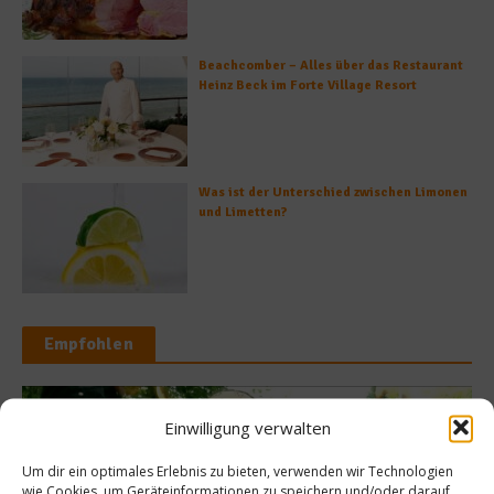
Beachcomber – Alles über das Restaurant
Heinz Beck im Forte Village Resort
Was ist der Unterschied zwischen Limonen
und Limetten?
Empfohlen
Einwilligung verwalten
Küchentipps
Um dir ein optimales Erlebnis zu bieten, verwenden wir Technologien
amit die Töpfe glänzen –
wie Cookies, um Geräteinformationen zu speichern und/oder darauf