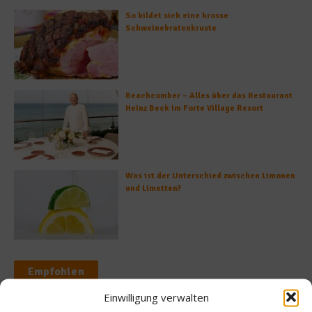
So bildet sich eine krosse
Schweinebratenkruste
Beachcomber – Alles über das Restaurant
Heinz Beck im Forte Village Resort
Was ist der Unterschied zwischen Limonen
und Limetten?
Empfohlen
Einwilligung verwalten