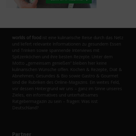
worlds of food
ist eine kulinarische Reise durch das Netz
und liefert relevante Informationen zu gesundem Essen
und Trinken sowie spannende Interviews mit
Spitzenköchen und ihre besten Rezepte. Unter dem
Motto „gemeinsam genießen“ bleiben hier keine
kulinarischen Wünsche offen. Kochen & Rezepte, Diät &
Abnehmen, Gesundes & Bio sowie Gastro & Gourmet
sind die Rubriken des Online-Magazins. Ein weites Feld,
vor dessen Hintergrund wir uns – ganz im Sinne unseres
Zieles, ein informatives und unterhaltsames
Ratgebermagazin zu sein – fragen: Was isst
Deutschland?
Partner