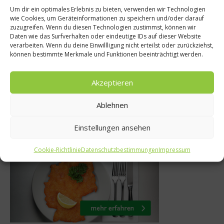
Um dir ein optimales Erlebnis zu bieten, verwenden wir Technologien
ro & Gourmet
New
wie Cookies, um Geräteinformationen zu speichern und/oder darauf
zuzugreifen. Wenn du diesen Technologien zustimmst, können wir
ich in Town: Das
Sternekoch N
Daten wie das Surfverhalten oder eindeutige IDs auf dieser Website
verarbeiten. Wenn du deine Einwillligung nicht erteilst oder zurückziehst,
re Pastrami-
bei Relais 
können bestimmte Merkmale und Funktionen beeinträchtigt werden.
h von Katz´s
aufgen
Akzeptieren
Oktober 2015
20. Oktob
Ablehnen
Einstellungen ansehen
Was isst Deutschland
Cookie-Richtlinie
Datenschutzbestimmungen
Impressum