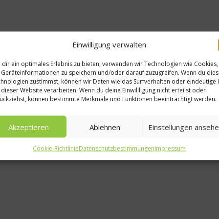
Einwilligung verwalten
dir ein optimales Erlebnis zu bieten, verwenden wir Technologien wie Cookies,
Geräteinformationen zu speichern und/oder darauf zuzugreifen. Wenn du die
hnologien zustimmst, können wir Daten wie das Surfverhalten oder eindeutige 
 dieser Website verarbeiten. Wenn du deine Einwillligung nicht erteilst oder
ückziehst, können bestimmte Merkmale und Funktionen beeinträchtigt werden.
Akzeptieren
Ablehnen
Einstellungen anseh
Cookie-Richtlinie
Datenschutzbestimmungen
Impressum
Rezepte
Originell: Pizzateig aus
Blumenkohl