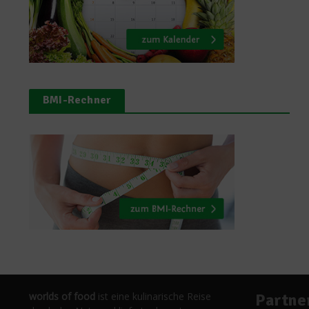
BMI-Rechner
worlds of food
ist eine kulinarische Reise
Partne