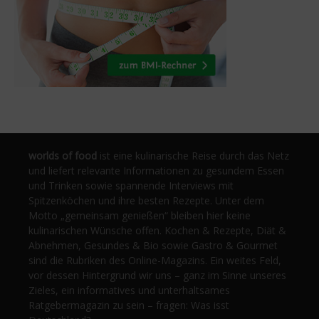
worlds of food
ist eine kulinarische Reise durch das Netz
und liefert relevante Informationen zu gesundem Essen
und Trinken sowie spannende Interviews mit
Spitzenköchen und ihre besten Rezepte. Unter dem
Motto „gemeinsam genießen“ bleiben hier keine
kulinarischen Wünsche offen. Kochen & Rezepte, Diät &
Abnehmen, Gesundes & Bio sowie Gastro & Gourmet
sind die Rubriken des Online-Magazins. Ein weites Feld,
vor dessen Hintergrund wir uns – ganz im Sinne unseres
Zieles, ein informatives und unterhaltsames
Ratgebermagazin zu sein – fragen: Was isst