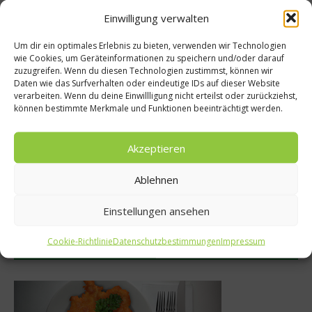
Einwilligung verwalten
Empfohlen
Um dir ein optimales Erlebnis zu bieten, verwenden wir Technologien
wie Cookies, um Geräteinformationen zu speichern und/oder darauf
zuzugreifen. Wenn du diesen Technologien zustimmst, können wir
Daten wie das Surfverhalten oder eindeutige IDs auf dieser Website
Rezepte
verarbeiten. Wenn du deine Einwillligung nicht erteilst oder zurückziehst,
Gesundheit
können bestimmte Merkmale und Funktionen beeinträchtigt werden.
Rezept der Woche
 probiotisch?
al Forno von He
Akzeptieren
mber 2011
30. September 
Ablehnen
Einstellungen ansehen
Cookie-Richtlinie
Datenschutzbestimmungen
Impressum
Was isst Deutschland